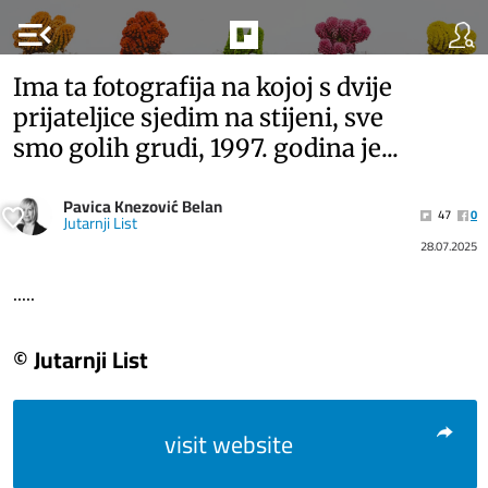
menu_open
Ima ta fotografija na kojoj s dvije
prijateljice sjedim na stijeni, sve
smo golih grudi, 1997. godina je...
Pavica Knezović Belan
47
0
Jutarnji List
28.07.2025
.....
© Jutarnji List
visit website