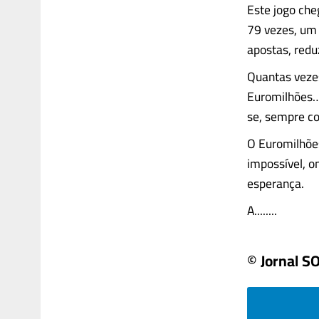
Este jogo che
79 vezes, um
apostas, redu
Quantas veze
Euromilhões…
se, sempre c
O Euromilhões
impossível, o
esperança.
A........
© Jornal S