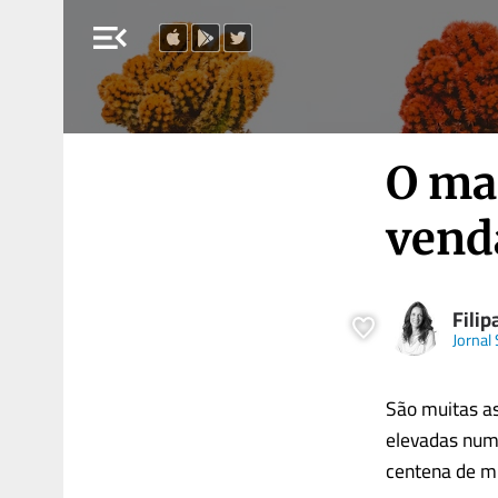
menu_open
O ma
vend
Fili
Jornal
São muitas a
elevadas num
centena de mi