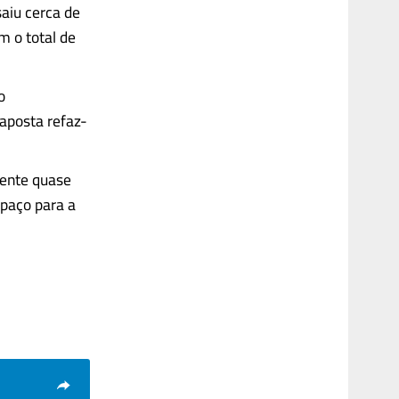
saiu cerca de
 o total de
o
aposta refaz-
mente quase
paço para a