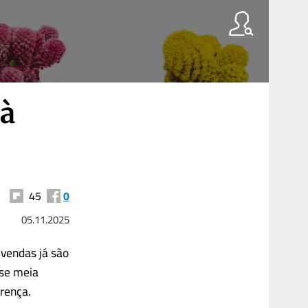
 à
45
0
05.11.2025
vendas já são
se meia
erença.