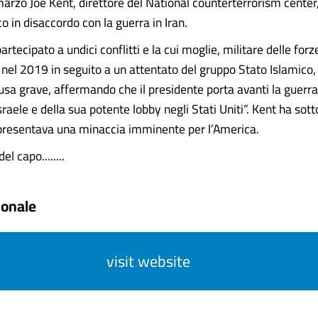
marzo Joe Kent, direttore del National counterterrorism center
co in disaccordo con la guerra in Iran.
artecipato a undici conflitti e la cui moglie, militare delle forze
 nel 2019 in seguito a un attentato del gruppo Stato Islamico, 
sa grave, affermando che il presidente porta avanti la guerra
sraele e della sua potente lobby negli Stati Uniti”. Kent ha sot
ppresentava una minaccia imminente per l’America.
el capo........
ionale
visit website