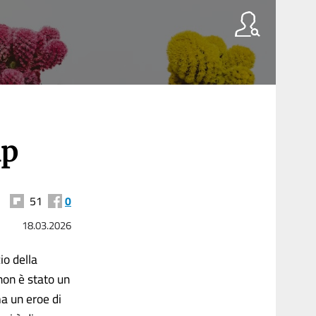
mp
51
0
18.03.2026
io della
 non è stato un
a un eroe di