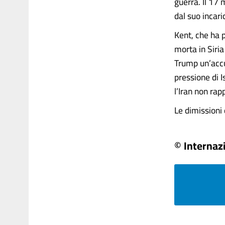
guerra. Il 17 
dal suo incari
Kent, che ha p
morta in Siria
Trump un’accu
pressione di I
l’Iran non ra
Le dimissioni d
© Internaz