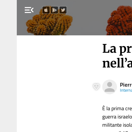
menu_open
La p
nell
Pier
Intern
È la prima cre
guerra israelo
militante iso