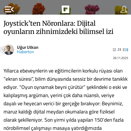
menu_open
Joystick’ten Nöronlara: Dijital
oyunların zihnimizdeki bilimsel izi
Uğur Utkan
23
0
Haberton
26.11.2025
Yıllarca ebeveynlerin ve eğitimcilerin korkulu rüyası olan
“ekran süresi”, bilim dünyasında sessiz bir devrime tanıklık
ediyor. “Oyun oynamak beyni çürütür” şeklindeki o eski ve
kalıplaşmış argüman, yerini çok daha nüanslı, veriye
dayalı ve heyecan verici bir gerçeğe bırakıyor: Beynimiz,
maruz kaldığı dijital meydan okumalara göre fiziksel
olarak şekilleniyor. Son yirmi yılda yapılan 150’den fazla
nörobilimsel çalışmayı masaya yatırdığımızda