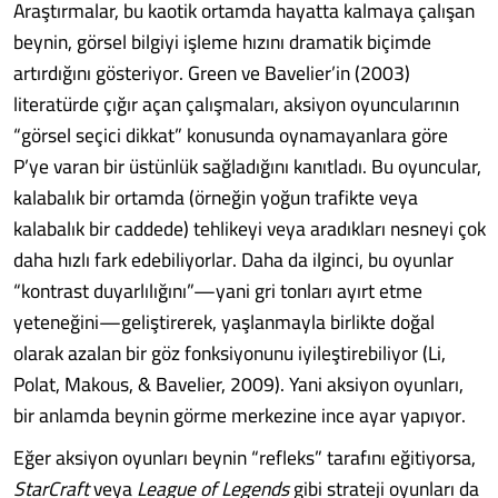
Araştırmalar, bu kaotik ortamda hayatta kalmaya çalışan
beynin, görsel bilgiyi işleme hızını dramatik biçimde
artırdığını gösteriyor. Green ve Bavelier’in (2003)
literatürde çığır açan çalışmaları, aksiyon oyuncularının
“görsel seçici dikkat” konusunda oynamayanlara göre
P’ye varan bir üstünlük sağladığını kanıtladı. Bu oyuncular,
kalabalık bir ortamda (örneğin yoğun trafikte veya
kalabalık bir caddede) tehlikeyi veya aradıkları nesneyi çok
daha hızlı fark edebiliyorlar. Daha da ilginci, bu oyunlar
“kontrast duyarlılığını”—yani gri tonları ayırt etme
yeteneğini—geliştirerek, yaşlanmayla birlikte doğal
olarak azalan bir göz fonksiyonunu iyileştirebiliyor (Li,
Polat, Makous, & Bavelier, 2009). Yani aksiyon oyunları,
bir anlamda beynin görme merkezine ince ayar yapıyor.
Eğer aksiyon oyunları beynin “refleks” tarafını eğitiyorsa,
StarCraft
veya
League of Legends
gibi strateji oyunları da