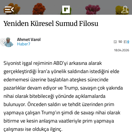
menu_open
Yeniden Küresel Sumud Filosu
Ahmet Varol
50
0
Haber7
18.04.2026
Siyonist işgal rejiminin ABD’yi arkasına alarak
gerçekleştirdiği İran’a yönelik saldırıdan istediğini elde
edememesi üzerine başlatılan ateşkes sürecinde
pazarlıklar devam ediyor ve Trump, savaşın çok yakında
nihai olarak bitebileceği yönünde açıklamalarda
bulunuyor. Önceden saldırı ve tehdit üzerinden prim
yapmaya çalışan Trump’ın şimdi de savaşı nihai olarak
bitirme ve kesin anlaşma vaatleriyle prim yapmaya
çalışması ise oldukça ilginç.