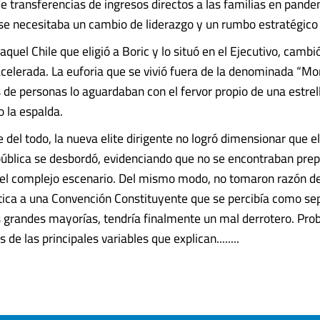
 de transferencias de ingresos directos a las familias en pande
se necesitaba un cambio de liderazgo y un rumbo estratégico
aquel Chile que eligió a Boric y lo situó en el Ejecutivo, camb
lerada. La euforia que se vivió fuera de la denominada “Mo
 de personas lo aguardaban con el fervor propio de una estrell
 la espalda.
e del todo, la nueva elite dirigente no logró dimensionar que 
pública se desbordó, evidenciando que no se encontraban pre
uel complejo escenario. Del mismo modo, no tomaron razón d
ítica a una Convención Constituyente que se percibía como se
s grandes mayorías, tendría finalmente un mal derrotero. Pr
 de las principales variables que explican........