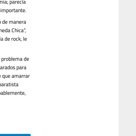
mia; parecía
 importante.
ió de manera
neda Chica”,
a de rock, le
el problema de
parados para
e que amarrar
paratista
obablemente,