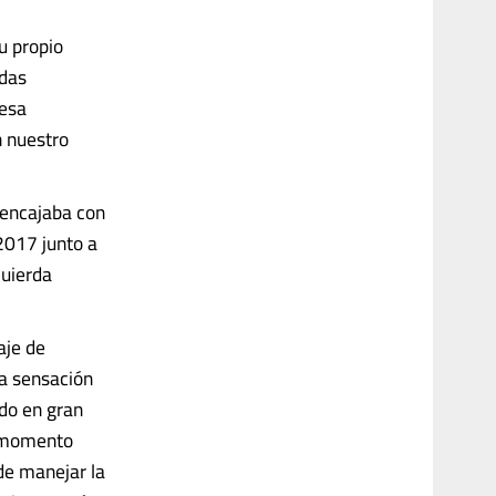
u propio
ndas
 esa
n nuestro
 encajaba con
2017 junto a
quierda
aje de
da sensación
ado en gran
l momento
 de manejar la