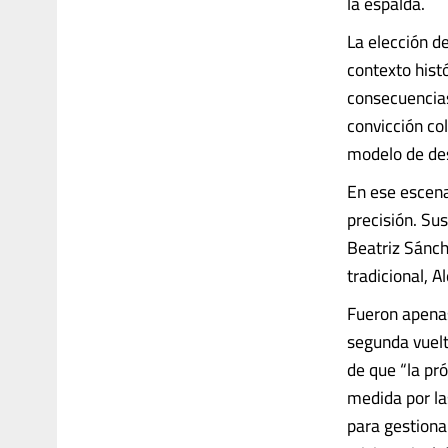
la espalda.
La elección de
contexto histó
consecuencias
convicción co
modelo de des
En ese escena
precisión. Su
Beatriz Sánch
tradicional, Al
Fueron apenas
segunda vuelt
de que “la pró
medida por la
para gestionar