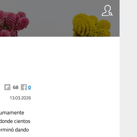
68
0
13.03.2026
a sumamente
 donde cientos
terminó dando