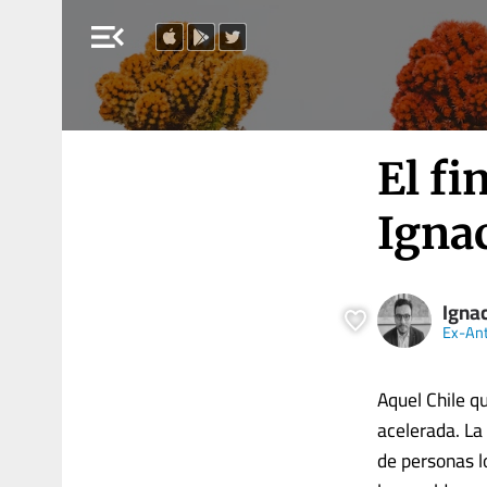
menu_open
El fi
Igna
Igna
Ex-An
Aquel Chile q
acelerada. La
de personas l