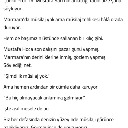
Çünkü Prof. Dr. Mustafa Sarı’nın anlattığı tablo bize şunu
söylüyor.
Marmara’da müsilaj yok ama müsilaj tehlikesi hâlâ orada
duruyor.
Hem de başımızın üstünde sallanan bir kılıç gibi.
Mustafa Hoca son dalışını pazar günü yapmış.
Marmara’nın derinliklerine inmiş, gözlem yapmış.
Söylediği net.
“Şimdilik müsilaj yok.”
Ama hemen ardından bir cümle daha kuruyor.
“Bu hiç olmayacak anlamına gelmiyor.”
İşte asıl mesele de bu.
Biz her defasında denizin yüzeyinde müsilajı görünce
panikliyoruz. Görmeyince de unutuyoruz.