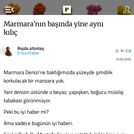
menu_open
Marmara’nın başında yine aynı
kılıç
Rojda altıntaş
34
0
Ensonhaber
15.05.2026
Marmara Denizi’ne baktığımızda yüzeyde şimdilik
korkulacak bir manzara yok.
Yani denizin üstünde o beyaz, yapışkan, boğucu müsilaj
tabakası görünmüyor.
Peki bu iyi haber mi?
Ama sadece bugünün iyi haberi.