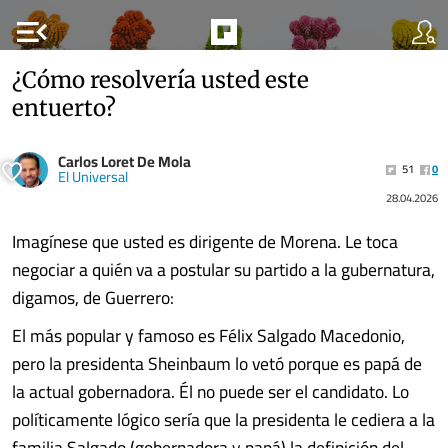
menu_open
¿Cómo resolvería usted este
entuerto?
Carlos Loret De Mola
51
0
El Universal
28.04.2026
Imagínese que usted es dirigente de Morena. Le toca
negociar a quién va a postular su partido a la gubernatura,
digamos, de Guerrero:
El más popular y famoso es Félix Salgado Macedonio,
pero la presidenta Sheinbaum lo vetó porque es papá de
la actual gobernadora. Él no puede ser el candidato. Lo
políticamente lógico sería que la presidenta le cediera a la
familia Salgado (gobernadora y papá) la definición del