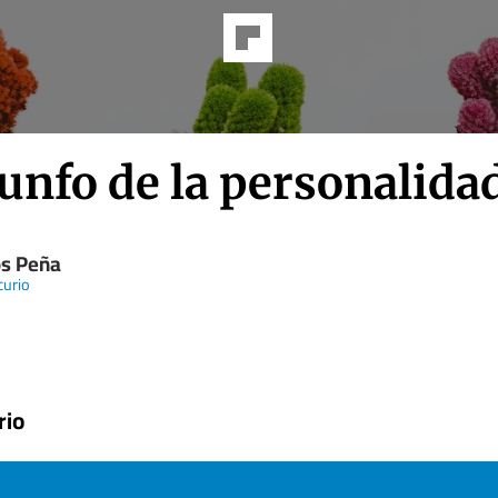
iunfo de la personalida
os Peña
curio
rio