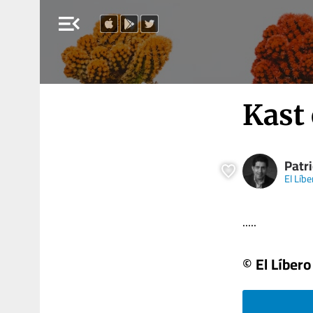
menu_open
Kast 
Patri
El Líbe
.....
© El Líbero