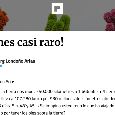
es casi raro!
rg Londoño Arias
io
ño Arias
e la tierra nos mueve 40.000 kilómetros a 1.666.66 km/h. en u
s lleva a 107.280 km/h por 930 millones de kilómetros alreded
 días, 5 h, 48´y 45”. ¿Se imagina usted todo lo que ha viajado
lo por tener los pies sobre la tierra?