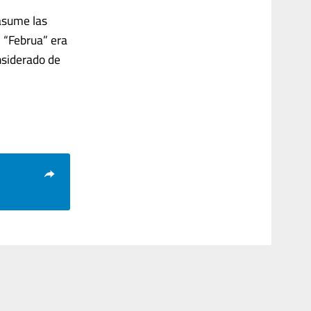
 asume las
. “Februa” era
nsiderado de