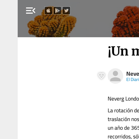
menu_open
¡Un m
Neve
El Diar
Neverg Londo
La rotación d
traslación no
un año de 365
recorridos, só