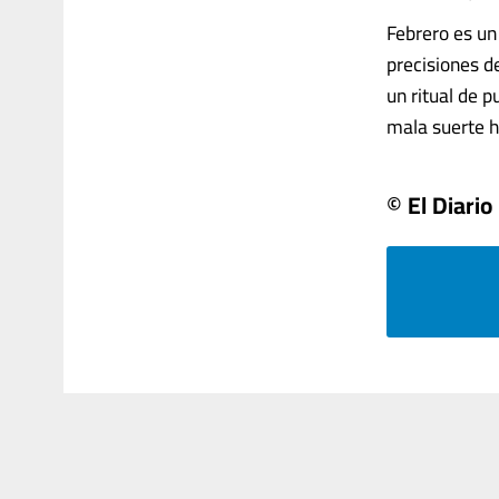
Febrero es un
precisiones d
un ritual de 
mala suerte hi
© El Diario