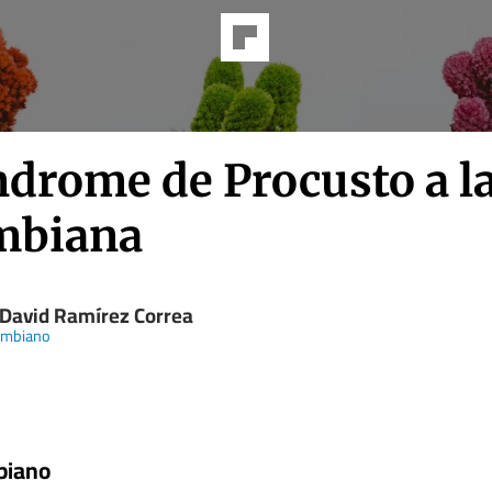
ndrome de Procusto a l
mbiana
 David Ramírez Correa
ombiano
biano