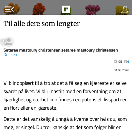
menu_open
Til alle dere som lengter
Setaree mastoury christensen setaree mastoury christensen
Dusken
95
6
01.03.2026
Vi blir opplært til å tro at det å få seg en kjæreste er selve
svaret på livet. Vi blir innstilt med en forventning om at
kjærlighet og nærhet kun finnes i en potensiell livspartner,
en flørt eller en kjæreste.
Dette er det vanskelig å unngå å kverne over hvis du, som
meg, er singel. Du tror kanskje at det som følger blir en