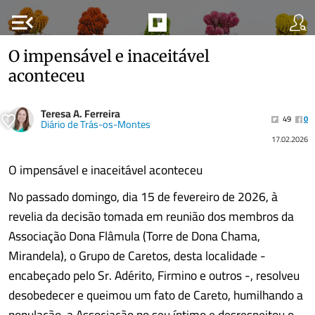
menu_open
O impensável e inaceitável
aconteceu
Teresa A. Ferreira
49
0
Diário de Trás-os-Montes
17.02.2026
O impensável e inaceitável aconteceu
No passado domingo, dia 15 de fevereiro de 2026, à
revelia da decisão tomada em reunião dos membros da
Associação Dona Flâmula (Torre de Dona Chama,
Mirandela), o Grupo de Caretos, desta localidade -
encabeçado pelo Sr. Adérito, Firmino e outros -, resolveu
desobedecer e queimou um fato de Careto, humilhando a
população, a Associação no seu íntimo e desrespeitou o