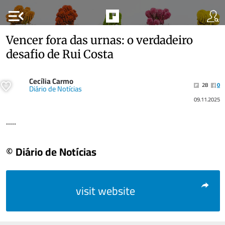
menu_open
Vencer fora das urnas: o verdadeiro
desafio de Rui Costa
Cecília Carmo
28
0
Diário de Notícias
09.11.2025
.....
© Diário de Notícias
visit website