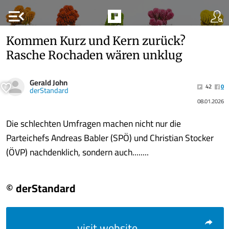
menu_open
Kommen Kurz und Kern zurück?
Rasche Rochaden wären unklug
Gerald John
42
0
derStandard
08.01.2026
Die schlechten Umfragen machen nicht nur die
Parteichefs Andreas Babler (SPÖ) und Christian Stocker
(ÖVP) nachdenklich, sondern auch........
© derStandard
visit website