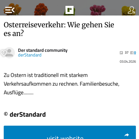
menu_open
Osterreiseverkehr: Wie gehen Sie
es an?
Der standard community
37
0
derStandard
03.04.2026
Zu Ostern ist traditionell mit starkem
Verkehrsaufkommen zu rechnen. Familienbesuche,
Ausflüge........
© derStandard
visit website