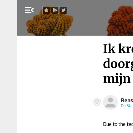
menu_open
Ik kr
door
mijn
Rens
De Ste
Due to the tech