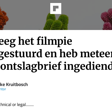
eeg het filmpie
gestuurd en heb metee
 ontslagbrief ingedien
ke Kruitbosch
ntor
nical or legal........