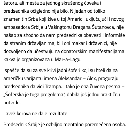
šatora, ali mesta za jednog skrušenog čoveka i
predsednika očigledno nije bilo. Nijedan od toliko
znamenitih Srba koji žive u toj Americi, uključujući i novog
ambasadora Srbije u Vašingtonu Dragana Šutanovca, nije
našao za shodno da nam predsednika obavesti i informiše
da stranim državljanima, bili oni makar i državnici, nije
dozvoljeno da učestvuju na donatorskim manifestacijama
kakva je organizovana u Mar-a-Lagu.
Ispašće da su za sve krivi jadni šoferi koji su hteli da na
američku varijantu imena Aleksandar – Alex, proguraju
predsednika da vidi Trampa. I tako je ona čuvena pesma –
„Šoferska je tuga pregolema“, dobila još jednu praktičnu
potvrdu.
Lavež kerova ne daje rezultate
Predsednik Srbije je ozbiljno mentalno poremećena osoba.