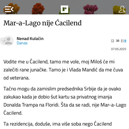
menu_open
Mar-a-Lago nije Ćacilend
Nenad Kulačin
38
0
Danas
07.05.2025
Vodite me u Ćacilend, tamo me vole, moj Miloš će mi
zalečiti rane junačke. Tamo je i Vlada Mandić da me čuva
od veterana.
Tačno mogu da zamislim predsednika Srbije da je ovako
zakukao kada je dobio šut kartu sa privatnog imanja
Donalda Trampa na Floridi. Šta da se radi, nije Mar-a-Lago
Ćacilend.
Ta rezidencija, doduše, ima više soba nego Ćacilend