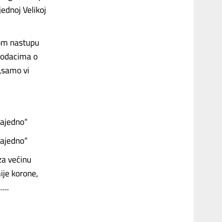
ednoj Velikoj
nom nastupu
 podacima o
 „samo vi
zajedno“
zajedno“
 za većinu
ije korone,
...