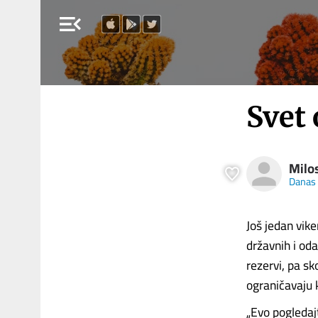
menu_open
Svet 
Milo
Danas
Još jedan vik
državnih i od
rezervi, pa s
ograničavaju 
„Evo pogleda