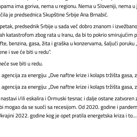
ama ima goriva, nema u regionu. Nema u Sloveniji, nema u j
ručila je predsednica Skupštine Srbije Ana Brnabić.
u petak, predsednik Srbije u sada već dobro znanom i izvežba
rah katastrofom zbog rata u Iranu, da bi to pokrio smirujućim
te, benzina, gasa, žita i graška u konzervama, šaljući poruku
ne i sve će biti u redu“.
neće sve biti u redu.
gencija za energiju: „Dve naftne krize i kolaps tržišta gasa, 
gencija za energiju: „Dve naftne krize i kolaps tržišta gasa, 
 nastavi i/ili eskalira i Ormuski tesnac i dalje ostane zatvoren
 bi mogao da se suoči sa recesijom. Od 2020. godine i pandem
krajini 2022. godine kog je opet pratila energetska kriza i to.....