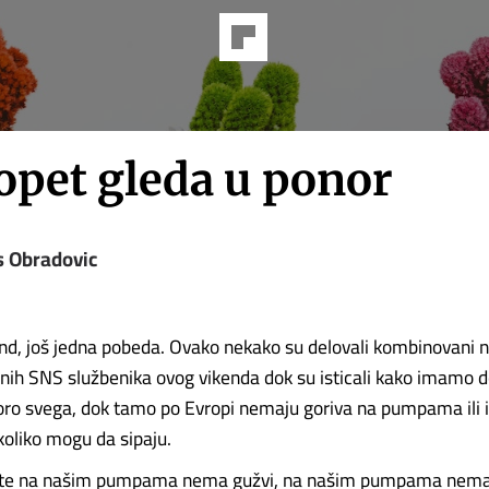
opet gleda u ponor
s Obradovic
end, još jedna pobeda. Ovako nekako su delovali kombinovani n
anih SNS službenika ovog vikenda dok su isticali kako imamo d
koro svega, dok tamo po Evropi nemaju goriva na pumpama ili 
koliko mogu da sipaju.
jte na našim pumpama nema gužvi, na našim pumpama nema 