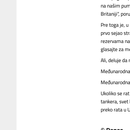
na našim pump
Britaniji“, po
Pre toga je, 
prvo sejao st
rezervama naf
glasajte za me
Ali, deluje da 
Međunarodna a
Međunarodna a
Ukoliko se rat
tankera, svet
preko rata u U