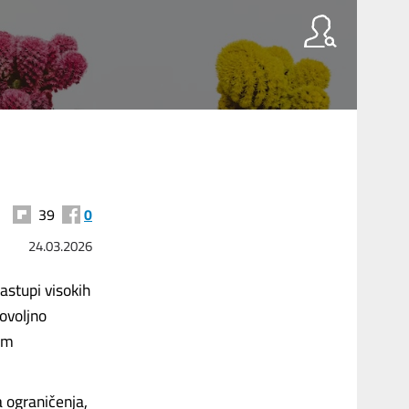
39
0
24.03.2026
astupi visokih
ovoljno
im
ograničenja,