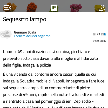
menu_open
Sequestro lampo
Gennaro Scala
23
0
Corriere del Mezzogiorno
29.04.2026
L'uomo, 49 anni di nazionalità ucraina, picchiato e
prelevato sotto casa davanti alla moglie e al fidanzato
della figlia. Indaga la polizia
È una vicenda dai contorni ancora oscuri quella su cui
indaga la Squadra mobile di Napoli, impegnata a fare luce
sul sequestro lampo di un commerciante di pietre
preziose di 49 anni, rapito nella notte tra lunedì e martedì
e rientrato a casa nel pomeriggio di ieri. L’episodio -
anticipato da Il Mattino - si è verificato intorno alle due del