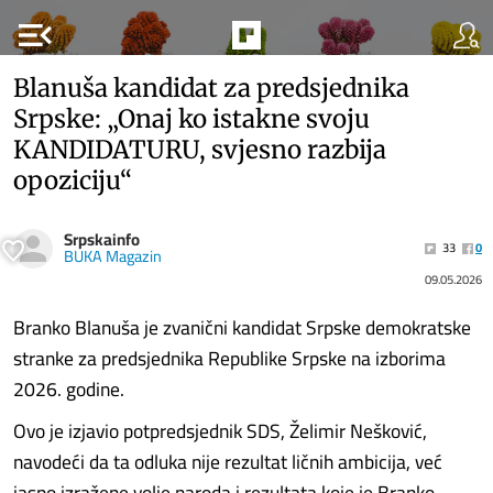
menu_open
Blanuša kandidat za predsjednika
Srpske: „Onaj ko istakne svoju
KANDIDATURU, svjesno razbija
opoziciju“
Srpskainfo
33
0
BUKA Magazin
09.05.2026
Branko Blanuša je zvanični kandidat Srpske demokratske
stranke za predsjednika Republike Srpske na izborima
2026. godine.
Ovo je izjavio potpredsjednik SDS, Želimir Nešković,
navodeći da ta odluka nije rezultat ličnih ambicija, već
jasno izražene volje naroda i rezultata koje je Branko