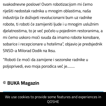
svakodnevne poslove! Ovom robotizacijom mi ćemo
riješiti nedostak radnika u mnogim oblastima, naša
industrija će doživjeti revolucionarni bum uz radnike
robote, ti roboti će zamijeniti ljude i u mnogim uslužnim
djelatnostima, to je već počelo u pojedinim restoranima, a
mi ćemo uskoro moći svuda da imamo robote konobare,
sobarice i recepcionare u hotelima”, objavio je predsjednik
SNSD-a Milorad Dodik na Iksu.
“Roboti će moći da zamijene i sezonske radnike u
poljoprivedi, evo moja porodica već je........
© BUKA Magazin
We use cookies to provide some features and experiences in
visit website
QOSHE