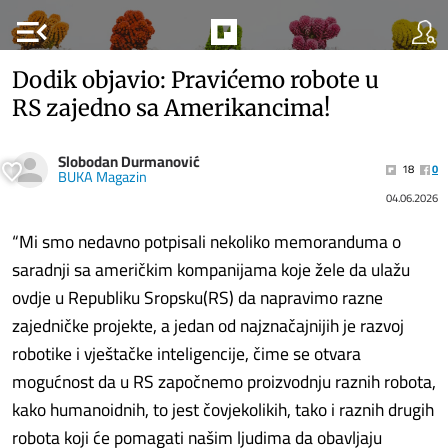
menu_open
Dodik objavio: Pravićemo robote u
RS zajedno sa Amerikancima!
Slobodan Durmanović
18
0
BUKA Magazin
04.06.2026
“Mi smo nedavno potpisali nekoliko memoranduma o
saradnji sa američkim kompanijama koje žele da ulažu
ovdje u Republiku Sropsku(RS) da napravimo razne
zajedničke projekte, a jedan od najznačajnijih je razvoj
robotike i vještačke inteligencije, čime se otvara
mogućnost da u RS započnemo proizvodnju raznih robota,
kako humanoidnih, to jest čovjekolikih, tako i raznih drugih
robota koji će pomagati našim ljudima da obavljaju