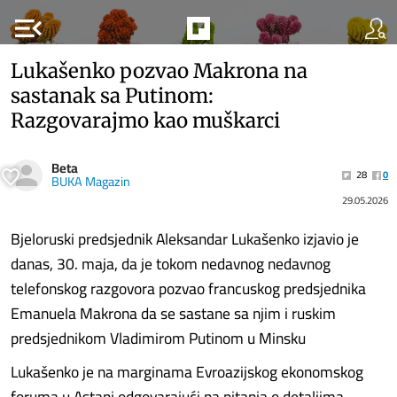
menu_open
Lukašenko pozvao Makrona na
sastanak sa Putinom:
Razgovarajmo kao muškarci
Beta
28
0
BUKA Magazin
29.05.2026
Bjeloruski predsjednik Aleksandar Lukašenko izjavio je
danas, 30. maja, da je tokom nedavnog nedavnog
telefonskog razgovora pozvao francuskog predsjednika
Emanuela Makrona da se sastane sa njim i ruskim
predsjednikom Vladimirom Putinom u Minsku
Lukašenko je na marginama Evroazijskog ekonomskog
foruma u Astani odgovarajući na pitanja o detaljima