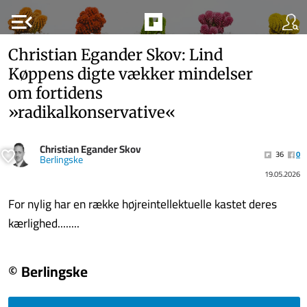
menu_open
Christian Egander Skov: Lind
Køppens digte vækker mindelser
om fortidens
»radikalkonservative«
Christian Egander Skov
36
0
Berlingske
19.05.2026
For nylig har en række højreintellektuelle kastet deres
kærlighed........
© Berlingske