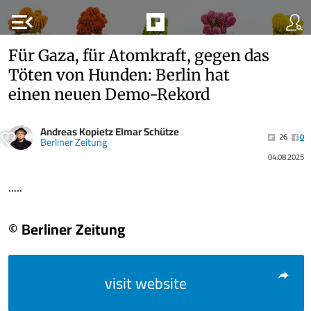
menu_open
Für Gaza, für Atomkraft, gegen das
Töten von Hunden: Berlin hat
einen neuen Demo-Rekord
Andreas Kopietz Elmar Schütze
26
0
Berliner Zeitung
04.08.2025
.....
© Berliner Zeitung
visit website