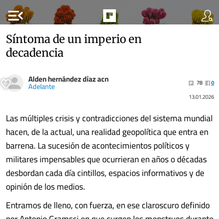
menu_open
Síntoma de un imperio en
decadencia
Alden hernández díaz acn
78
0
Adelante
13.01.2026
Las múltiples crisis y contradicciones del sistema mundial
hacen, de la actual, una realidad geopolítica que entra en
barrena. La sucesión de acontecimientos políticos y
militares impensables que ocurrieran en años o décadas
desbordan cada día cintillos, espacios informativos y de
opinión de los medios.
Entramos de lleno, con fuerza, en ese claroscuro definido
por Antonio Gramsci en que surgen los monstruos durante