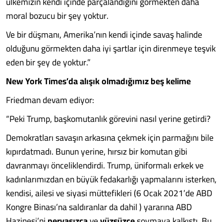
ülkemizin kendi içinde parçalandığını görmekten daha
moral bozucu bir şey yoktur.
Ve bir düşmanı, Amerika’nın kendi içinde savaş halinde
olduğunu görmekten daha iyi şartlar için direnmeye teşvik
eden bir şey de yoktur.”
New York Times’da alışık olmadığımız beş kelime
Friedman devam ediyor:
“Peki Trump, başkomutanlık görevini nasıl yerine getirdi?
Demokratları savaşın arkasına çekmek için parmağını bile
kıpırdatmadı. Bunun yerine, hırsız bir komutan gibi
davranmayı önceliklendirdi. Trump, üniformalı erkek ve
kadınlarımızdan en büyük fedakarlığı yapmalarını isterken,
kendisi, ailesi ve siyasi müttefikleri (6 Ocak 2021’de ABD
Kongre Binası’na saldıranlar da dahil ) yararına ABD
Hazinesi’ni
pervasızca
ve
yüzsüzce
soymaya kalkıştı. Bu