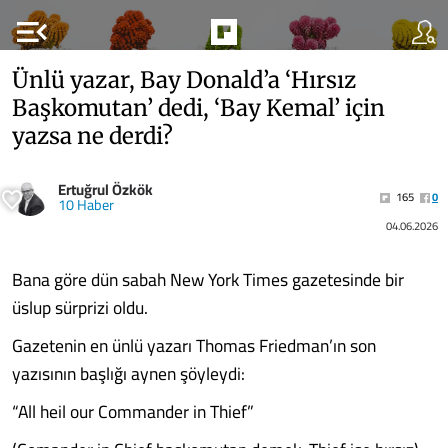
menu_open
Ünlü yazar, Bay Donald’a ‘Hırsız
Başkomutan’ dedi, ‘Bay Kemal’ için
yazsa ne derdi?
Ertuğrul Özkök
165
0
10 Haber
04.06.2026
Bana göre dün sabah New York Times gazetesinde bir
üslup sürprizi oldu.
Gazetenin en ünlü yazarı Thomas Friedman’ın son
yazısının başlığı aynen şöyleydi:
“All heil our Commander in Thief”