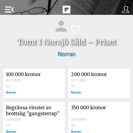
menu_open
Tomt I Norsjö Såld – Priset
Norran
100 000 kronor
200 000 kronor
05.12.2025
07.11.2025
20
10
Norran
Norran
Begränsa vinster av 
350 000 kronor
brottslig ”gangsterrap”
25.09.2025
25.09.2025
10
10
Norran
Norran