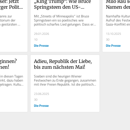
r: Jetzt 
„King Trump“: Wie Bruce 
Milo Rau so
er Politik 
Springsteen den US-
Namen der
geben
Präsidenten bloßstellt
gegen Isra
nns zur 
Mit „Streets of Minneapolis“ ist Bruce 
Namhafte Kultur
torium der 
Springsteen ein so poetisches wie 
Aufruf des Fest
 gestürzten 
politisch scharfes Lied gelungen. Dass er 
Gaza-Konflikt ein
echt.
Trump darin als König...
Die Wiener Kultur
29.01.2026
13.10.2025
10
30
Die Presse
Die Presse
ginnen? 
Adieu, Republik der Liebe, 
nen!
bis zum nächsten Mai!
in diesen Tagen 
Soeben sind die heurigen Wiener 
rkt, dazu haben 
Festwochen zu Ende gegangen, zusammen 
etragen. Kultur 
mit ihrer Freien Republik. Ist die politische 
Aktivität dieses Festivals nicht...
23.06.2025
30
Die Presse