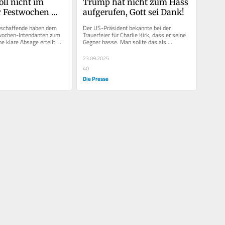
ll nicht im 
Trump hat nicht zum Hass 
 Festwochen 
aufgerufen, Gott sei Dank!
el agitieren
schaffende haben dem 
Der US-Präsident bekannte bei der 
wochen-Intendanten zum 
Trauerfeier für Charlie Kirk, dass er seine 
e klare Absage erteilt. 
Gegner hasse. Man sollte das als 
stadträtin sollte...
Selbsterkenntnis verstehen, nicht als...
23.09.2025
40
Die Presse