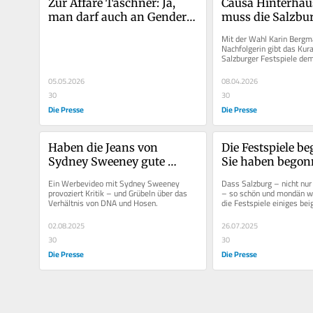
Zur Affäre Taschner: Ja, 
Causa Hinterhäuse
man darf auch an Gender-
muss die Salzburg
Theorien rütteln
ihren Fehler zu
Mit der Wahl Karin Bergma
Nachfolgerin gibt das Kura
Salzburger Festspiele dem
Intendanten nachträglich r
05.05.2026
08.04.2026
30
30
Die Presse
Die Presse
Haben die Jeans von 
Die Festspiele be
Sydney Sweeney gute 
Sie haben begon
Gene?
Ein Werbevideo mit Sydney Sweeney 
Dass Salzburg – nicht nur 
provoziert Kritik – und Grübeln über das 
– so schön und mondän wi
Verhältnis von DNA und Hosen.
die Festspiele einiges beig
zahlt sich aus,...
02.08.2025
26.07.2025
30
30
Die Presse
Die Presse