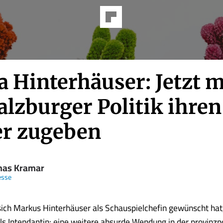
a Hinterhäuser: Jetzt 
alzburger Politik ihren
er zugeben
as Kramar
esse
 sich Markus Hinterhäuser als Schauspielchefin gewünscht hat,
als Intendantin: eine weitere absurde Wendung in der provinzp