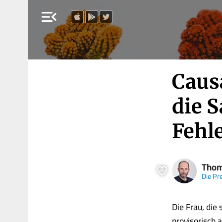
menu_open
Caus
die S
Fehl
Thom
Die Pr
Die Frau, die
provisorisch 