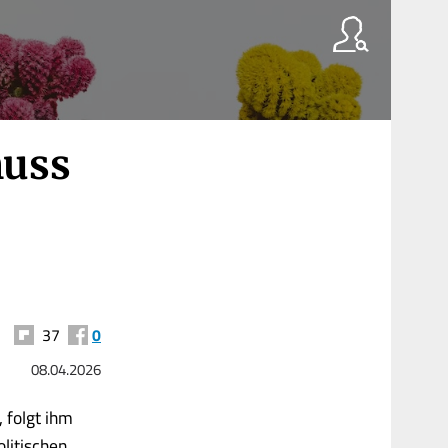
muss
37
0
08.04.2026
 folgt ihm
olitischen