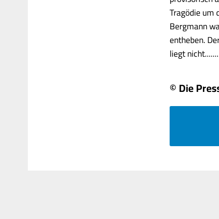
Tragödie um d
Bergmann war 
entheben. Der
liegt nicht.......
© Die Pres