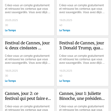
ressuscité grâce à la 
«Loft Story» au 
Créez-vous un compte gratuitement 
Créez-vous un compte gratuitement 
magie de l’animation
Trophée Chopard
et retrouvez les contenus que vous 
et retrouvez les contenus que vous 
avez sauvegardés. Vous avez déjà un 
avez sauvegardés. Vous avez déjà un 
compte ? Se connecter La 78e 
compte ? Se connecter Faites plaisir 
édition...
à...
20.05.2025
19.05.2025
30
40
Le Temps
Le Temps
Festival de Cannes, jour 
Festival de Cannes, jour 
4: deux cinéastes 
3: Donald Trump, quand 
iraniens aux choix 
surgit l’ombre d’un 
Créez-vous un compte gratuitement 
Créez-vous un compte gratuitement 
opposés dans la course 
aigle noir
et retrouvez les contenus que vous 
et retrouvez les contenus que vous 
avez sauvegardés. Vous avez déjà un 
avez sauvegardés. Vous avez déjà un 
à la Palme d’or
compte ? Se connecter Faites plaisir 
compte ? Se connecter Faites plaisir 
à...
à...
18.05.2025
16.05.2025
30
40
Le Temps
Le Temps
Cannes, jour 2: ce 
Cannes, jour 1: Juliette 
festival qui peut faire et 
Binoche, une présidente 
défaire des carrières
questionnée (en vain) 
Créez-vous un compte gratuitement 
Créez-vous un compte gratuitement 
sur Gaza et Gérard 
et retrouvez les contenus que vous 
et retrouvez les contenus que vous 