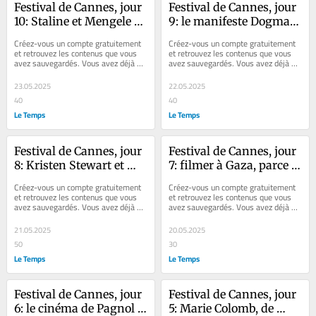
Festival de Cannes, jour 
Festival de Cannes, jour 
10: Staline et Mengele 
9: le manifeste Dogma 
hier, Poutine 
25, pour un cinéma 
Créez-vous un compte gratuitement 
Créez-vous un compte gratuitement 
aujourd’hui, voyages au 
humain avant tout, loin 
et retrouvez les contenus que vous 
et retrouvez les contenus que vous 
avez sauvegardés. Vous avez déjà un 
avez sauvegardés. Vous avez déjà un 
bout de l’enfer
de l’IA
compte ? Se connecter Faites plaisir 
compte ? Se connecter Faites plaisir 
à...
à...
23.05.2025
22.05.2025
40
40
Le Temps
Le Temps
Festival de Cannes, jour 
Festival de Cannes, jour 
8: Kristen Stewart et 
7: filmer à Gaza, parce 
Scarlett Johansson font 
que le silence est un 
Créez-vous un compte gratuitement 
Créez-vous un compte gratuitement 
leur cinéma
crime
et retrouvez les contenus que vous 
et retrouvez les contenus que vous 
avez sauvegardés. Vous avez déjà un 
avez sauvegardés. Vous avez déjà un 
compte ? Se connecter Faites plaisir 
compte ? Se connecter Faites plaisir 
à...
à...
21.05.2025
20.05.2025
50
30
Le Temps
Le Temps
Festival de Cannes, jour 
Festival de Cannes, jour 
6: le cinéma de Pagnol 
5: Marie Colomb, de 