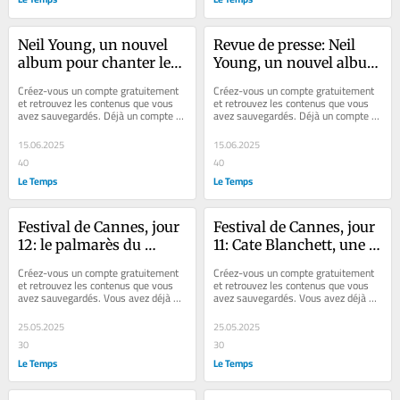
Neil Young, un nouvel 
Revue de presse: Neil 
album pour chanter les 
Young, un nouvel album 
plaisirs simples de la vie
pour chanter les plaisirs 
Créez-vous un compte gratuitement 
Créez-vous un compte gratuitement 
simples de la vie
et retrouvez les contenus que vous 
et retrouvez les contenus que vous 
avez sauvegardés. Déjà un compte ? 
avez sauvegardés. Déjà un compte ? 
Se connecter Faites plaisir à vos...
Se connecter Faites plaisir à vos...
15.06.2025
15.06.2025
40
40
Le Temps
Le Temps
Festival de Cannes, jour 
Festival de Cannes, jour 
12: le palmarès du 
11: Cate Blanchett, une 
«Temps», avec une 
bonne féé pour les 
Créez-vous un compte gratuitement 
Créez-vous un compte gratuitement 
Palme d’or pour 
cinéastes déplacés
et retrouvez les contenus que vous 
et retrouvez les contenus que vous 
avez sauvegardés. Vous avez déjà un 
avez sauvegardés. Vous avez déjà un 
l’Iranien Jafar Panahi
compte ? Se connecter Faites plaisir 
compte ? Se connecter Faites plaisir 
à...
à...
25.05.2025
25.05.2025
30
30
Le Temps
Le Temps