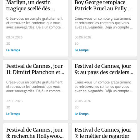
Marilyn, un destin 
Boy George remplace 
tragique scellé dès 
Patrick Bruel au Pully 
l’enfance
Live Festival, un 
Créez-vous un compte gratuitement 
Créez-vous un compte gratuitement 
symbole fort mais qui 
et retrouvez les contenus que vous 
et retrouvez les contenus que vous 
avez sauvegardés. Déjà un compte ? 
avez sauvegardés. Déjà un compte ? 
pose des questions
Se connecter Faites plaisir à vos...
Se connecter Faites plaisir à vos...
09.07.2026
06.06.2026
20
30
Le Temps
Le Temps
Festival de Cannes, jour 
Festival de Cannes, jour 
11: Dimitri Planchon et 
9: au pays des cerisiers, 
Quentin Dupieux, ou les 
un beau printemps 
Créez-vous un compte gratuitement 
Créez-vous un compte gratuitement 
vertiges de l’animation
cinématographique
et retrouvez les contenus que vous 
et retrouvez les contenus que vous 
avez sauvegardés. Déjà un compte ? 
avez sauvegardés. Déjà un compte ? 
Se connecter Faites plaisir à vos...
Se connecter Faites plaisir à vos...
22.05.2026
20.05.2026
30
30
Le Temps
Le Temps
Festival de Cannes, jour 
Festival de Cannes, jour 
8: recherche Hollywood 
7: le métier de regarder