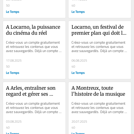
50
40
Le Temps
Le Temps
A Locarno, la puissance 
Locarno, un festival de 
du cinéma du réel
premier plan qui doit le 
rester
Créez-vous un compte gratuitement 
Créez-vous un compte gratuitement 
et retrouvez les contenus que vous 
et retrouvez les contenus que vous 
avez sauvegardés. Déjà un compte ? 
avez sauvegardés. Déjà un compte ? 
Se connecter Faites plaisir à vos...
Se connecter En été 1946, peu avant 
la...
17.08.2025
06.08.2025
50
40
Le Temps
Le Temps
A Arles, entraîner son 
A Montreux, toute 
regard et gérer ses 
l’histoire de la musique
émotions
Créez-vous un compte gratuitement 
Créez-vous un compte gratuitement 
et retrouvez les contenus que vous 
et retrouvez les contenus que vous 
avez sauvegardés. Déjà un compte ? 
avez sauvegardés. Déjà un compte ? 
Se connecter Faites plaisir à vos...
Se connecter Carnet d'été: en...
03.08.2025
20.07.2025
40
40
Le Temps
Le Temps