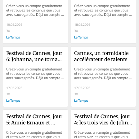
désespérément
Créez-vous un compte gratuitement 
Créez-vous un compte gratuitement 
et retrouvez les contenus que vous 
et retrouvez les contenus que vous 
avez sauvegardés. Déjà un compte ? 
avez sauvegardés. Déjà un compte ? 
Se connecter Faites plaisir à vos...
Se connecter Faites plaisir à vos...
19.05.2026
18.05.2026
30
30
Le Temps
Le Temps
Festival de Cannes, jour 
Cannes, un formidable 
6: Johanna, une tornade 
accélérateur de talents
genevoise sur la 
Créez-vous un compte gratuitement 
Créez-vous un compte gratuitement 
Croisette
et retrouvez les contenus que vous 
et retrouvez les contenus que vous 
avez sauvegardés. Déjà un compte ? 
avez sauvegardés. Déjà un compte ? 
Se connecter Faites plaisir à vos...
Se connecter Où sont les nouvelles...
17.05.2026
17.05.2026
30
30
Le Temps
Le Temps
Festival de Cannes, jour 
Festival de Cannes, jour 
5: Annie Ernaux et 
4: les trois vies de John 
Judith Godrèche pour 
Travolta
Créez-vous un compte gratuitement 
Créez-vous un compte gratuitement 
défendre la 
et retrouvez les contenus que vous 
et retrouvez les contenus que vous 