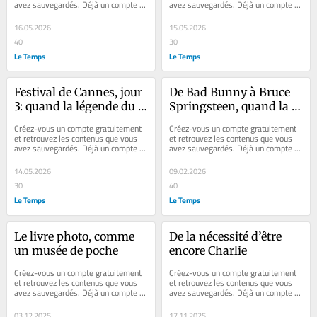
avez sauvegardés. Déjà un compte ? 
avez sauvegardés. Déjà un compte ? 
féminisation nécessaire 
Se connecter Faites plaisir à vos...
Se connecter Faites plaisir à vos...
des récits
16.05.2026
15.05.2026
40
30
Le Temps
Le Temps
Festival de Cannes, jour 
De Bad Bunny à Bruce 
3: quand la légende du 
Springsteen, quand la 
foot et celle de 
musique est bonne… et 
Créez-vous un compte gratuitement 
Créez-vous un compte gratuitement 
Maradona se racontent 
politique
et retrouvez les contenus que vous 
et retrouvez les contenus que vous 
avez sauvegardés. Déjà un compte ? 
avez sauvegardés. Déjà un compte ? 
sur grand écran
Se connecter Faites plaisir à vos...
Se connecter Faites plaisir à vos...
14.05.2026
09.02.2026
30
40
Le Temps
Le Temps
Le livre photo, comme 
De la nécessité d’être 
un musée de poche
encore Charlie
Créez-vous un compte gratuitement 
Créez-vous un compte gratuitement 
et retrouvez les contenus que vous 
et retrouvez les contenus que vous 
avez sauvegardés. Déjà un compte ? 
avez sauvegardés. Déjà un compte ? 
Se connecter Faites plaisir à vos...
Se connecter Faites plaisir à vos...
03.12.2025
17.11.2025