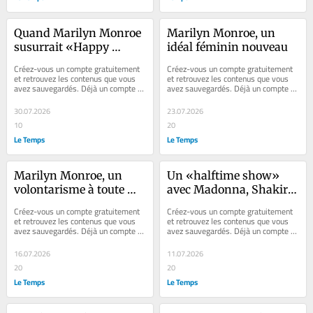
Quand Marilyn Monroe 
Marilyn Monroe, un 
susurrait «Happy 
idéal féminin nouveau
Birthday» à JFK
Créez-vous un compte gratuitement 
Créez-vous un compte gratuitement 
et retrouvez les contenus que vous 
et retrouvez les contenus que vous 
avez sauvegardés. Déjà un compte ? 
avez sauvegardés. Déjà un compte ? 
Se connecter Faites plaisir à vos...
Se connecter Faites plaisir à vos...
30.07.2026
23.07.2026
10
20
Le Temps
Le Temps
Marilyn Monroe, un 
Un «halftime show» 
volontarisme à toute 
avec Madonna, Shakira 
épreuve
et BTS lors de la finale 
Créez-vous un compte gratuitement 
Créez-vous un compte gratuitement 
de la Coupe du monde, 
et retrouvez les contenus que vous 
et retrouvez les contenus que vous 
avez sauvegardés. Déjà un compte ? 
avez sauvegardés. Déjà un compte ? 
qui se met à 
Se connecter Faites plaisir à vos...
Se connecter Newsletter – Chaque...
l’«entertainment» à 
16.07.2026
11.07.2026
l’américaine
20
20
Le Temps
Le Temps