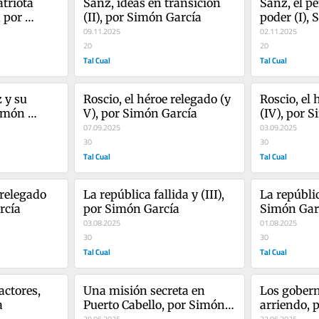
triota 
Sanz, ideas en transición 
Sanz, el p
 por 
(II), por Simón García
poder (I),
09.11.2025
02.11.2025
20
20
Tal Cual
Tal Cual
y su 
Roscio, el héroe relegado (y 
Roscio, el 
imón 
V), por Simón García
(IV), por 
07.09.2025
03.09.2025
30
30
Tal Cual
Tal Cual
relegado 
La república fallida y (III), 
La república
rcía
por Simón García
Simón Gar
03.08.2025
01.08.2025
30
30
Tal Cual
Tal Cual
ctores, 
Una misión secreta en 
Los gobern
a
Puerto Cabello, por Simón 
arriendo, 