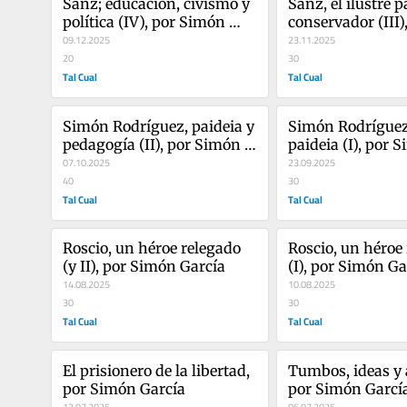
Sanz; educación, civismo y 
Sanz, el ilustre pa
política (IV), por Simón 
conservador (III),
García
09.12.2025
Simón García
23.11.2025
20
30
Tal Cual
Tal Cual
Simón Rodríguez, paideia y 
Simón Rodríguez 
pedagogía (II), por Simón 
paideia (I), por S
García
07.10.2025
García
23.09.2025
40
30
Tal Cual
Tal Cual
Roscio, un héroe relegado 
Roscio, un héroe 
(y II), por Simón García
(I), por Simón Ga
14.08.2025
10.08.2025
30
30
Tal Cual
Tal Cual
El prisionero de la libertad, 
Tumbos, ideas y a
por Simón García
por Simón Garcí