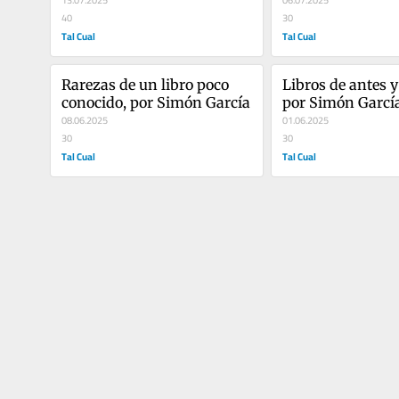
13.07.2025
06.07.2025
40
30
Tal Cual
Tal Cual
Rarezas de un libro poco 
Libros de antes y 
conocido, por Simón García
por Simón Garcí
08.06.2025
01.06.2025
30
30
Tal Cual
Tal Cual