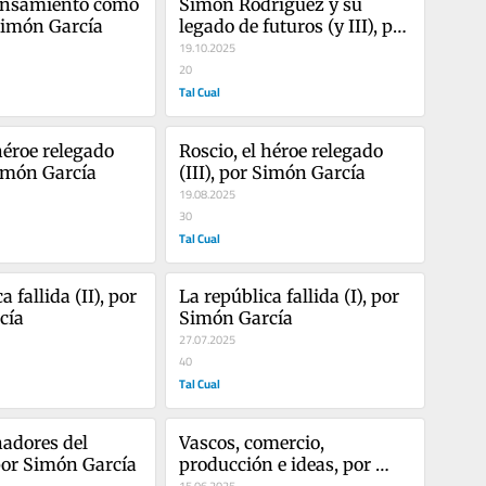
ensamiento como 
Simón Rodríguez y su 
 Simón García
legado de futuros (y III), por 
Simón García
19.10.2025
20
Tal Cual
héroe relegado 
Roscio, el héroe relegado 
Simón García
(III), por Simón García
19.08.2025
30
Tal Cual
 fallida (II), por 
La república fallida (I), por 
cía
Simón García
27.07.2025
40
Tal Cual
adores del 
Vascos, comercio, 
por Simón García
producción e ideas, por 