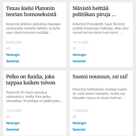
Texas kielsi Platonin 
Niinistö heittää 
teorian homoseksistä
politiikan piruja 
mustepullolla
Kolumni| Antiikin ajatuksia halutaan 
Kolumni| Presidentti Sauli Niinistö 
sensuroida monella taholla. Ja kyllä 
yrittää kirjassaan todistaa, ettei olisi 
vain: tämä kolumni sisältää 
voinut toimia toisin kuin toimi. 
pornografista materiaalia. Kirjoittaja 
Kirjoittaja on pääkirjoitus- ja...
on...
04.02.2026
12.11.2025
40
20
Helsingin
Helsingin
Sanomat
Sanomat
Pelko on Raidia, joka 
Suomi nousuun, rai rai!
tappaa kaiken toivon
Kolumni| Hallituksen mukaan kaikki 
Kolumni| On hyvä varautua 
oli vielä äsken huonosti, mutta nyt 
vaikeuksiin, mutta liika pelko 
talouden nousu on aivan kulman 
lamauttaa. Kirjoittaja on pääkirjoitus- 
takana. Kirjoittaja on pääkirjoitus- 
ja mielipidetoimituksen esihenkilö. 
ja...
“Meillä...
15.10.2025
17.09.2025
20
30
Helsingin
Helsingin
Sanomat
Sanomat