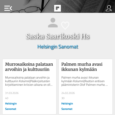
menu_open
Saska Saarikoski Hs
Helsingin Sanomat
Murrosaikoina palataan 
Palmen murha avasi 
arvoihin ja kulttuuriin
ikkunan kylmään
Murrosaikoina palataan arvoihin ja 
Palmen murha avasi ikkunan 
kulttuuriin Kolumni|Pääkirjoitusten 
kylmään Kolumni|Ruotsin entisen 
kirjoittaminen kriisien aikana on ollut 
pääministerin Olof Palmen murha 
suuri etuoikeus, mutta nyt on aika...
horjutti turvallisuudentunnetta 
Suomessakin. Lisää...
31.03.2026
24.02.2026
40
30
Helsingin
Helsingin
Sanomat
Sanomat