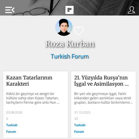
menu_open
Roza Kurban
Turkish Forum
Kazan Tatarlarının 
21. Yüzyılda Rusya’nın 
Karakteri
İşgal ve Asimilasyon 
Siyaseti
Köklü bir geçmişe ve zengin bir 
Bir yeri ele geçirmeye işgal, farklı 
kültüre sahip olan Kazan Tatarları, 
kökenden gelen azınlıkları veya etnik 
tarihçilerin fikrine göre ünlü Hun 
grupları, bunların kültür birikimlerini, 
İmparatoru Atilla’nın...
kimliklerini baskın...
03.08.2026
31.10.2025
6
20
Turkish
Turkish
Forum
Forum