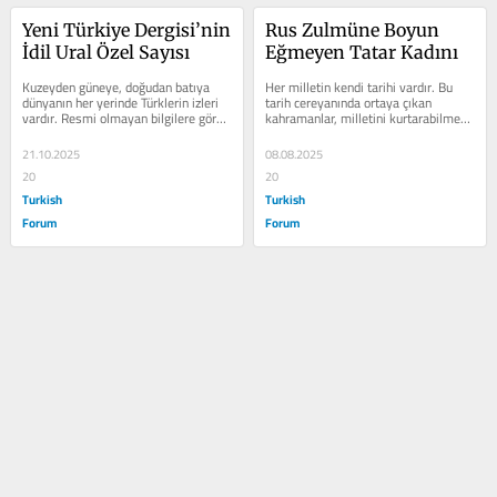
Yeni Türkiye Dergisi’nin 
Rus Zulmüne Boyun 
İdil Ural Özel Sayısı
Eğmeyen Tatar Kadını
Kuzeyden güneye, doğudan batıya 
Her milletin kendi tarihi vardır. Bu 
dünyanın her yerinde Türklerin izleri 
tarih cereyanında ortaya çıkan 
vardır. Resmi olmayan bilgilere göre, 
kahramanlar, milletini kurtarabilmek 
dünyada toplamda 150-200 milyon...
için kendilerini feda etmişlerdir....
21.10.2025
08.08.2025
20
20
Turkish
Turkish
Forum
Forum