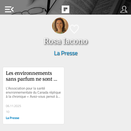
menu_open
Rosa Iacono
La Presse
Les environnements 
sans parfum ne sont 
pas frivoles
L’Association pour la santé 
environnementale du Canada réplique 
à la chronique « Avez-vous pensé à 
votre charge odorante,...
06.11.2025
10
La Presse