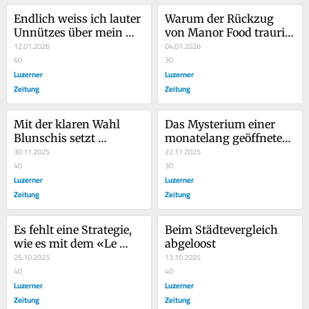
Endlich weiss ich lauter 
Warum der Rückzug 
Unnützes über mein 
von Manor Food traurig, 
Einkaufsverhalten
12.01.2026
aber keine 
04.01.2026
60
Überraschung ist
30
Luzerner
Luzerner
Zeitung
Zeitung
Mit der klaren Wahl 
Das Mysterium einer 
Blunschis setzt 
monatelang geöffneten 
Emmens Bevölkerung 
30.11.2025
Balkontüre – im Winter
22.11.2025
auf Kontinuität
40
30
Luzerner
Luzerner
Zeitung
Zeitung
Es fehlt eine Strategie, 
Beim Städtevergleich 
wie es mit dem «Le 
abgeloost
Théâtre» in Emmen 
25.10.2025
13.10.2025
weitergehen soll
40
40
Luzerner
Luzerner
Zeitung
Zeitung