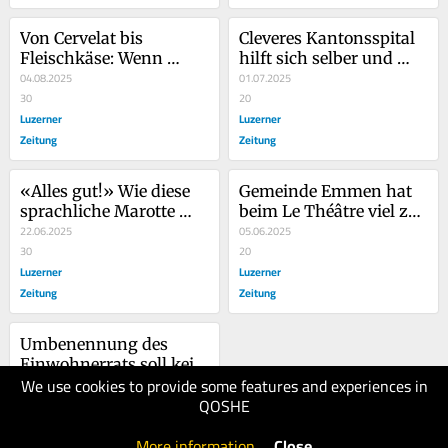
Von Cervelat bis 
Cleveres Kantonsspital 
Fleischkäse: Wenn 
hilft sich selber und 
Häuser zu 
04.08.2025
bewahrt die SP vor 
01.07.2025
kulinarischen 
30
einem Gesichtsverlust
20
Spitznamen inspirieren
Luzerner
Luzerner
Zeitung
Zeitung
«Alles gut!» Wie diese 
Gemeinde Emmen hat 
sprachliche Marotte 
beim Le Théâtre viel zu 
plötzlich Überhand 
22.06.2025
lange gezögert
05.06.2025
nimmt
30
20
Luzerner
Luzerner
Zeitung
Zeitung
Umbenennung des 
Einwohnerrats soll kein 
We use cookies to provide some features and experiences in
Tabu sein
15.05.2025
QOSHE
30
Luzerner
More information
.
Close
Zeitung