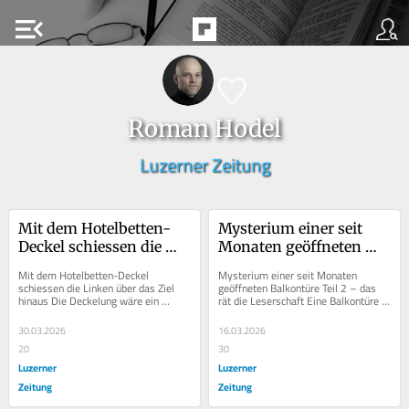
menu_open
Roman Hodel
Luzerner Zeitung
Mit dem Hotelbetten-
Mysterium einer seit 
Deckel schiessen die 
Monaten geöffneten 
Linken über das Ziel 
Balkontüre Teil 2 – das 
Mit dem Hotelbetten-Deckel 
Mysterium einer seit Monaten 
hinaus
rät die Leserschaft
schiessen die Linken über das Ziel 
geöffneten Balkontüre Teil 2 – das 
hinaus Die Deckelung wäre ein 
rät die Leserschaft Eine Balkontüre 
unverhältnismässiger Eingriff in die 
steht seit Monaten offen – und 
unternehmerische...
nichts...
30.03.2026
16.03.2026
20
30
Luzerner
Luzerner
Zeitung
Zeitung