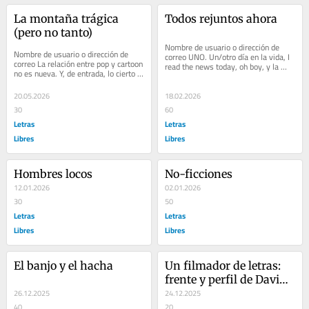
La montaña trágica 
Todos rejuntos ahora
(pero no tanto)
Nombre de usuario o dirección de 
Nombre de usuario o dirección de 
correo UNO. Un/otro día en la vida, I 
correo La relación entre pop y cartoon 
read the news today, oh boy, y la 
no es nueva. Y, de entrada, lo cierto 
noticia es que sale a la venta 
es que muchos de sus primeros...
otro/un...
20.05.2026
18.02.2026
30
60
Letras
Letras
Libres
Libres
Hombres locos
No-ficciones
12.01.2026
02.01.2026
30
50
Letras
Letras
Libres
Libres
El banjo y el hacha
Un filmador de letras: 
frente y perfil de David 
26.12.2025
Lynch
24.12.2025
40
20