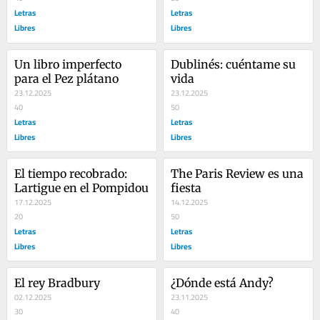
Letras
Letras
Libres
Libres
Un libro imperfecto 
Dublinés: cuéntame su 
para el Pez plátano
vida
23.12.2025
23.12.2025
40
50
Letras
Letras
Libres
Libres
El tiempo recobrado: 
The Paris Review es una 
Lartigue en el Pompidou
fiesta
17.12.2025
14.12.2025
20
50
Letras
Letras
Libres
Libres
El rey Bradbury
¿Dónde está Andy?
02.12.2025
23.11.2025
30
40