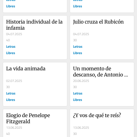
Libres
Libres
Historia individual de la 
Julio cruza el Rubicón
infamia
04.07.2025
04.07.2025
40
30
Letras
Letras
Libres
Libres
La vida animada
Un momento de 
descanso, de Antonio 
02.07.2025
Orejudo
20.06.2025
30
30
Letras
Letras
Libres
Libres
Elogio de Penelope 
¿Y vos de qué te reís?
Fitzgerald
13.06.2025
13.06.2025
40
30