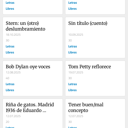
Letras
Letras
Libres
Libres
Stern: un (otro) 
Sin título (cuento)
deslumbramiento
18.10.2025
10.09.2025
30
30
Letras
Letras
Libres
Libres
Bob Dylan oye voces
Tom Petty reflorece
12.08.2025
19.07.2025
40
30
Letras
Letras
Libres
Libres
Riña de gatos. Madrid 
Tener buen/mal 
1936 de Eduardo 
concepto
Mendoza
12.07.2025
12.07.2025
20
30
Letras
Letras