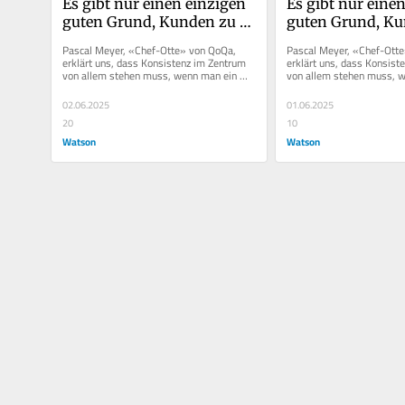
Es gibt nur einen einzigen 
Es gibt nur einen
guten Grund, Kunden zu 
guten Grund, Ku
duzen
duzen
Pascal Meyer, «Chef-Otte» von QoQa, 
Pascal Meyer, «Chef-Otte
erklärt uns, dass Konsistenz im Zentrum 
erklärt uns, dass Konsist
von allem stehen muss, wenn man ein 
von allem stehen muss, w
Unternehmen gründet –...
Unternehmen gründet –...
02.06.2025
01.06.2025
20
10
Watson
Watson