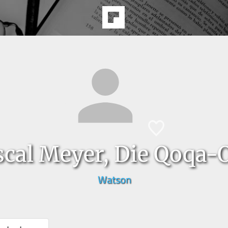
scal Meyer, Die Qoqa-O
Watson