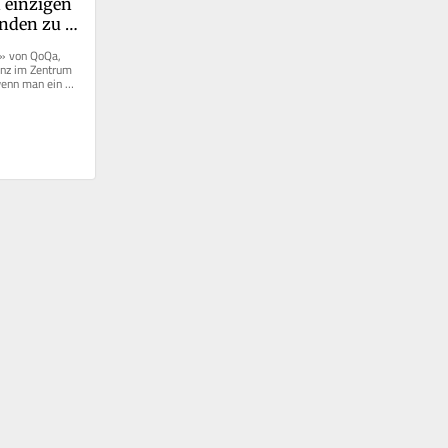
 einzigen 
nden zu 
» von QoQa, 
enz im Zentrum 
enn man ein 