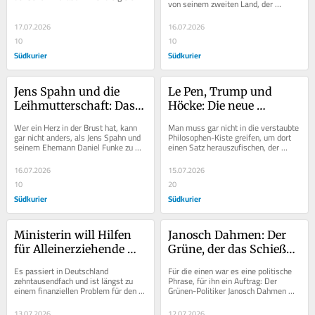
von seinem zweiten Land, der 
Antwort: Man traue dem Mann alles 
Bundesrepublik Deutschland. Sein 
zu. Der...
erstes war die DDR....
17.07.2026
16.07.2026
10
10
Südkurier
Südkurier
Jens Spahn und die 
Le Pen, Trump und 
Leihmutterschaft: Das 
Höcke: Die neue 
Kind, das zum 
Gleichgültigkeit 
Wer ein Herz in der Brust hat, kann 
Man muss gar nicht in die verstaubte 
Politikum wird
gegenüber den 
gar nicht anders, als Jens Spahn und 
Philosophen-Kiste greifen, um dort 
seinem Ehemann Daniel Funke zu 
einen Satz herauszufischen, der 
Halunken
gratulieren. So stolz, wie nur 
aktueller nicht sein könnte. Der 
frischgebackene...
Volksmund...
16.07.2026
15.07.2026
10
20
Südkurier
Südkurier
Ministerin will Hilfen 
Janosch Dahmen: Der 
für Alleinerziehende 
Grüne, der das Schießen 
kürzen
lernt
Es passiert in Deutschland 
Für die einen war es eine politische 
zehntausendfach und ist längst zu 
Phrase, für ihn ein Auftrag: Der 
einem finanziellen Problem für den 
Grünen-Politiker Janosch Dahmen 
öffentlichen Haushalt geworden: 
vollzieht seine ganz persönliche 
Wenn der leibliche...
Zeitenwende...
13.07.2026
12.07.2026