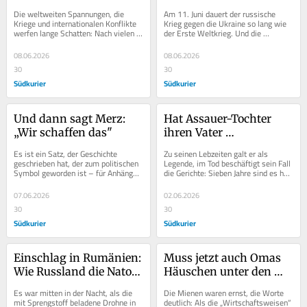
schwierige Mission
Die weltweiten Spannungen, die 
Am 11. Juni dauert der russische 
Kriege und internationalen Konflikte 
Krieg gegen die Ukraine so lang wie 
werfen lange Schatten: Nach vielen 
der Erste Weltkrieg. Und die 
Jahren der Abrüstung dreht sich die 
Einschläge kommen näher – im 
Spirale...
wahrsten Sinne des...
08.06.2026
08.06.2026
30
30
Südkurier
Südkurier
Und dann sagt Merz: 
Hat Assauer-Tochter 
„Wir schaffen das"
ihren Vater 
ausgenommen?
Es ist ein Satz, der Geschichte 
Zu seinen Lebzeiten galt er als 
geschrieben hat, der zum politischen 
Legende, im Tod beschäftigt sein Fall 
Symbol geworden ist – für Anhänger 
die Gerichte: Sieben Jahre sind es her, 
wie Kritiker gleichermaßen. Und...
dass der frühere Schalke-Manager 
Rudi...
07.06.2026
02.06.2026
30
30
Südkurier
Südkurier
Einschlag in Rumänien: 
Muss jetzt auch Omas 
Wie Russland die Nato 
Häuschen unter den 
unter Druck setzt
Hammer für die 
Es war mitten in der Nacht, als die 
Die Mienen waren ernst, die Worte 
Pflegekosten?
mit Sprengstoff beladene Drohne in 
deutlich: Als die „Wirtschaftsweisen“ 