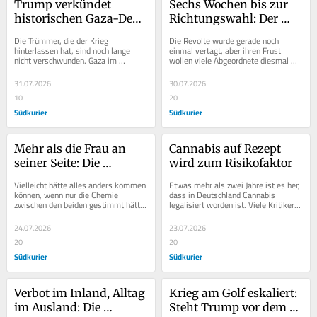
Trump verkündet 
Sechs Wochen bis zur 
historischen Gaza-Deal 
Richtungswahl: Der 
– doch Experten 
Osten macht Druck
Die Trümmer, die der Krieg 
Die Revolte wurde gerade noch 
bleiben skeptisch
hinterlassen hat, sind noch lange 
einmal vertagt, aber ihren Frust 
nicht verschwunden. Gaza im 
wollen viele Abgeordnete diesmal 
Sommer 2026, das ist ein Ort der 
nicht in schwurbelige Phrasen 
Ruinen und der Not. Erst...
verpacken. Zwei Wochen...
31.07.2026
30.07.2026
10
20
Südkurier
Südkurier
Mehr als die Frau an 
Cannabis auf Rezept 
seiner Seite: Die 
wird zum Risikofaktor
seltsame Rolle der First 
Vielleicht hätte alles anders kommen 
Etwas mehr als zwei Jahre ist es her, 
Lady
können, wenn nur die Chemie 
dass in Deutschland Cannabis 
zwischen den beiden gestimmt hätte. 
legalisiert worden ist. Viele Kritiker 
Wie ein „kalter Fisch“ sei sie, ätzte...
warnten damals vor den 
gesundheitlichen...
24.07.2026
23.07.2026
20
20
Südkurier
Südkurier
Verbot im Inland, Alltag 
Krieg am Golf eskaliert: 
im Ausland: Die 
Steht Trump vor dem 