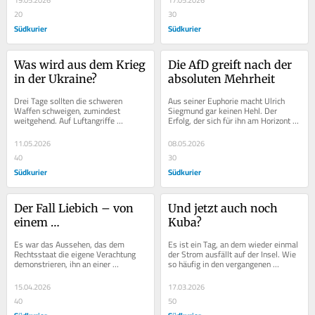
19.05.2026
17.05.2026
20
30
Südkurier
Südkurier
Was wird aus dem Krieg 
Die AfD greift nach der 
in der Ukraine?
absoluten Mehrheit
Drei Tage sollten die schweren 
Aus seiner Euphorie macht Ulrich 
Waffen schweigen, zumindest 
Siegmund gar keinen Hehl. Der 
weitgehend. Auf Luftangriffe 
Erfolg, der sich für ihn am Horizont 
verzichteten die Gegner. Doch am 
abzeichnet, hätte immerhin das Zeug, 
Boden gingen die Kämpfe...
die...
11.05.2026
08.05.2026
40
30
Südkurier
Südkurier
Der Fall Liebich – von 
Und jetzt auch noch 
einem 
Kuba?
Rechtsextremisten, der 
Es war das Aussehen, das dem 
Es ist ein Tag, an dem wieder einmal 
die deutsche Justiz zum 
Rechtsstaat die eigene Verachtung 
der Strom ausfällt auf der Insel. Wie 
demonstrieren, ihn an einer 
so häufig in den vergangenen 
Narren hält
empfindlichen Stelle treffen sollte. 
Wochen. Das Leben ist schwer 
Auf dem Kopf ein...
geworden in dem...
15.04.2026
17.03.2026
40
50