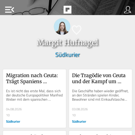
menu_open
Margit Hufnagel
Südkurier
Migration nach Ceuta: 
Die Tragödie von Ceuta 
Trägt Spaniens 
und der Kampf um 
Asylpolitik eine 
Europas Migrationskurs
Es ist nicht das erste Mal, dass sich 
Die Geschäfte haben wieder geöffnet, 
Mitschuld?
der deutsche Europapolitiker Manfred 
an den Stränden spielen Kinder, 
Weber mit dem spanischen 
Bewohner sind mit Einkaufstaschen 
Ministerpräsidenten Pedro Sánchez 
in der Stadt unterwegs. In Ceuta, 
anlegt. Hier...
der...
04.08.2026
03.08.2026
10
10
Südkurier
Südkurier