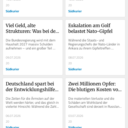
20
20
Südkurier
Südkurier
Viel Geld, alte 
Eskalation am Golf 
Strukturen: Was bei der 
belastet Nato-Gipfel
deutschen Aufrüstung 
Die Bundesregierung wird mit dem 
Während die Staats- und 
falsch läuft
Haushalt 2027 massiv Schulden 
Regierungschefs der Nato-Länder in 
aufnehmen – und ein großer Teil 
Ankara zu ihrem Gipfeltreffen 
davon fließt in die Verteidigung. Die 
zusammenkamen, eskalierte die 
Folge:...
Lage zwischen den USA und dem...
09.07.2026
08.07.2026
20
20
Südkurier
Südkurier
Deutschland spart bei 
Zwei Millionen Opfer: 
der Entwicklungshilfe 
Die blutigen Kosten von 
– Hilfswerke warnen 
Putins Krieg
Die Zeiten für die Ärmsten auf der 
Die materiellen Verluste und die 
vor dramatischen 
Welt werden härter, und das gleich in 
Schäden am Wohlstand der 
vielerlei Hinsicht: Während die Zahl 
Gesellschaft sind derzeit in Russland 
Folgen
derer, die in extremer Armut leben,...
an den Tankstellen gut zu 
beobachten. Mit Drohnen...
06.07.2026
03.07.2026
20
20
Südkurier
Südkurier