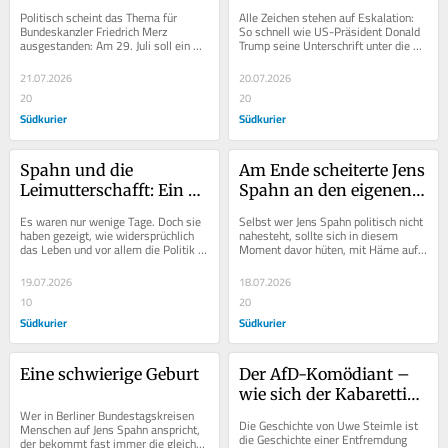
Widersprüche der 
Einsatz von 
Politisch scheint das Thema für 
Alle Zeichen stehen auf Eskalation: 
Leihmutterschaft
Bodentruppen?
Bundeskanzler Friedrich Merz 
So schnell wie US-Präsident Donald 
ausgestanden: Am 29. Juli soll ein 
Trump seine Unterschrift unter die 
neuer Fraktionschef ernannt werden, 
Vereinbarung über einen 
danach geht der...
Waffenstillstand...
21.07.2026
20.07.2026
20
20
Südkurier
Südkurier
Spahn und die 
Am Ende scheiterte Jens 
Leimutterschafft: Ein 
Spahn an den eigenen 
Widerspruch, der nicht 
Maßstäben
Es waren nur wenige Tage. Doch sie 
Selbst wer Jens Spahn politisch nicht 
auszuhalten war
haben gezeigt, wie widersprüchlich 
nahesteht, sollte sich in diesem 
das Leben und vor allem die Politik 
Moment davor hüten, mit Häme auf 
sein können. Da stellt sich einer der...
die Entwicklung der letzten Tage zu 
blicken....
19.07.2026
18.07.2026
10
20
Südkurier
Südkurier
Eine schwierige Geburt
Der AfD-Komödiant – 
wie sich der Kabarettist 
Wer in Berliner Bundestagskreisen 
Uwe Steimle 
Die Geschichte von Uwe Steimle ist 
Menschen auf Jens Spahn anspricht, 
radikalisiert hat
die Geschichte einer Entfremdung 
der bekommt fast immer die gleiche 