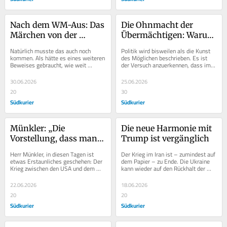
Nach dem WM-Aus: Das 
Die Ohnmacht der 
Märchen von der 
Übermächtigen: Warum 
deutschen Größe
militärische Stärke 
Natürlich musste das auch noch 
Politik wird bisweilen als die Kunst 
keinen Sieg garantiert
kommen. Als hätte es eines weiteren 
des Möglichen beschrieben. Es ist 
Beweises gebraucht, wie weit 
der Versuch anzuerkennen, dass im 
Realität und Wunschdenken in 
Kompromiss bisweilen das 
diesem Land inzwischen...
bestmögliche...
30.06.2026
25.06.2026
20
30
Südkurier
Südkurier
Münkler: „Die 
Die neue Harmonie mit 
Vorstellung, dass man 
Trump ist vergänglich
durch einen Krieg 
Herr Münkler, in diesen Tagen ist 
Der Krieg im Iran ist – zumindest auf 
Probleme schnell lösen 
etwas Erstaunliches geschehen: Der 
dem Papier – zu Ende. Die Ukraine 
Krieg zwischen den USA und dem 
kann wieder auf den Rückhalt der 
kann, ist geplatzt“
Iran ist zu Ende gegangen und das 
Amerikaner hoffen. Russland muss 
Abkommen, das...
neue...
22.06.2026
18.06.2026
20
20
Südkurier
Südkurier