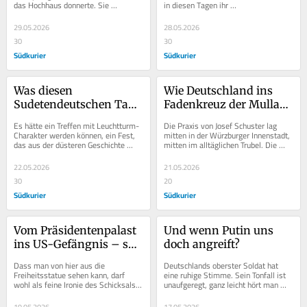
das Hochhaus donnerte. Sie 
in diesen Tagen ihr 
durchschlug das Dach, im zehnten 
Frühjahrsgutachten vorgelegt haben, 
Stock des Gebäudes...
nahmen sie vor...
29.05.2026
28.05.2026
30
30
Südkurier
Südkurier
Was diesen 
Wie Deutschland ins 
Sudetendeutschen Tag 
Fadenkreuz der Mullahs 
so besonders macht
gerät
Es hätte ein Treffen mit Leuchtturm-
Die Praxis von Josef Schuster lag 
Charakter werden können, ein Fest, 
mitten in der Würzburger Innenstadt, 
das aus der düsteren Geschichte 
mitten im alltäglichen Trubel. Die 
einen Hoffnungsstreif am Horizont 
Patienten schätzten die Arbeit des...
des...
22.05.2026
21.05.2026
30
20
Südkurier
Südkurier
Vom Präsidentenpalast 
Und wenn Putin uns 
ins US-Gefängnis – so 
doch angreift?
lebt Maduro heute
Dass man von hier aus die 
Deutschlands oberster Soldat hat 
Freiheitsstatue sehen kann, darf 
eine ruhige Stimme. Sein Tonfall ist 
wohl als feine Ironie des Schicksals 
unaufgeregt, ganz leicht hört man 
gewertet werden. Denn nirgends 
eine sauerländische Sprachfärbung. 
könnte die Freiheit...
Doch...