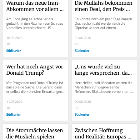
Warum das neue Iran-
Die Mullahs bekommen 
Abkommen vor allem 
einen Deal, den Preis 
Teheran nutzt
zahlen die Menschen
Am Ende ging es schneller als 
Es könnte noch ein paar Tage dauern. 
gedacht. In den Räumen von Schloss 
Doch schon bald werden sich die 
Versailles unterzeichnete US-
Ölpreise wieder auf einem 
Präsident Donald Trump die 
niedrigeren Niveau einpendeln. Dann 
Absichtserklärung, die die...
werden noch nicht...
18.06.2026
16.06.2026
20
20
Südkurier
Südkurier
Wer hat noch Angst vor 
„Uns wurde viel zu 
Donald Trump?
lange versprochen, dass 
wir alles haben können, 
Mit Prognosen und Donald Trump ist 
Herr Nelles, seit Monaten warten die 
ohne etwas verändern 
das so eine Sache. Die Gefahr, dass 
Menschen auf wegweisende 
er selbst die kühnsten Erwartungen 
Reformen. Stattdessen vernehmen 
zu müssen“
noch übertrumpft, ist riesig. Doch 
sie ein fast schon babylonisches 
eines...
Debattengewirr, bei dem...
11.06.2026
09.06.2026
30
30
Südkurier
Südkurier
Die Atommächte lassen 
Zwischen Hoffnung 
die Muskeln spielen
und Realität: Europas 