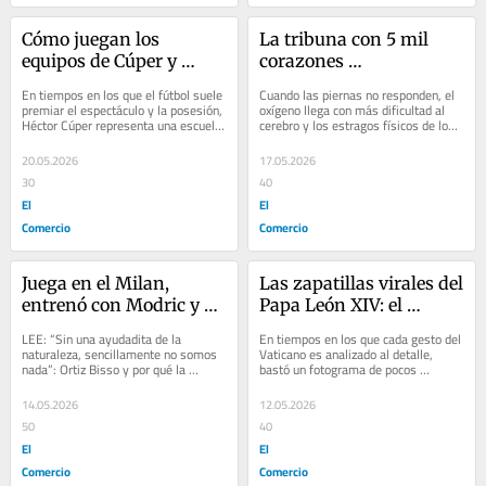
Cómo juegan los 
La tribuna con 5 mil 
equipos de Cúper y 
corazones 
cuáles serán los 
blanquiazules y la 
En tiempos en los que el fútbol suele 
Cuando las piernas no responden, el 
primeros los cambios en 
decisión detrás de las 4 
premiar el espectáculo y la posesión, 
oxígeno llega con más dificultad al 
Héctor Cúper representa una escuela 
cerebro y los estragos físicos de los 
su debut ante Nacional
victorias en altura el 
que no pide disculpas por...
más de tres mil metros de altura 
2026
del...
20.05.2026
17.05.2026
30
40
El
El
Comercio
Comercio
Juega en el Milan, 
Las zapatillas virales del 
entrenó con Modric y 
Papa León XIV: el 
jugó con Perú uno de los 
modelo de tenis que 
LEE: “Sin una ayudadita de la 
En tiempos en los que cada gesto del 
torneos de menores más 
conquistó internet y que 
naturaleza, sencillamente no somos 
Vaticano es analizado al detalle, 
nada”: Ortiz Bisso y por qué la 
bastó un fotograma de pocos 
importantes del mundo
es posible conseguir 
urgencia de Mano Menezes de que 
segundos para generar una 
desde Perú
Perú juegue en...
conversación global. En...
14.05.2026
12.05.2026
50
40
El
El
Comercio
Comercio