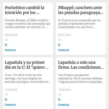
Pochettino cambió la 
Mbappé, canchero ante 
intuición por los 
las patadas paraguayas 
algoritmos: así es como 
e insultando en español
Durante décadas, el fútbol vendió la 
En Francia ya no sorprende que los 
EE.UU. revoluciona el 
imagen romántica del entrenador que 
partidos importantes terminen 
resolvía partidos con intuición. El 
resolviéndose con una firma 
Mundial con IA y 
técnico que observaba un gesto,...
conocida. Si el Mundial exige héroes 
ciencia de videojuegos
capaces de...
06.07.2026
05.07.2026
30
20
El
El
Comercio
Comercio
Lapadula y su primer 
Lapadula a solo una 
día en la U: El “quiero 
firma: Las condiciones 
jugar en el 
del ‘9’ para fichar por la 
A las 7:24 de la noche de este 
Hay fichajes que generan 
Monumental” como 
‘U’ y la posición del 
domingo, una hora elegida con 
expectativa. Otros provocan debates. 
precisión quirúrgica, Universitario de 
Y algunos pocos tienen la capacidad 
declaración de amor y la 
vestuario ante su 
Deportes encendió las redes sociales 
de alterar el pulso de un campeonato 
exigencia de Cúper 
inminente llegada
y provocó...
entero....
23.06.2026
15.06.2026
cumplida
30
30
El
El
Comercio
Comercio