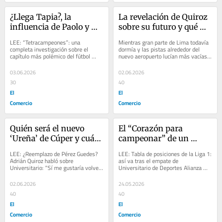
¿Llega Tapia?, la 
La revelación de Quiroz 
influencia de Paolo y 
sobre su futuro y qué 
por qué respaldaron a 
opinan en el vestuario la 
LEE: “Tetracampeones”: una 
Mientras gran parte de Lima todavía 
Guede: El futuro de 
ausencia de Renato 
completa investigación sobre el 
dormía y las pistas alrededor del 
capítulo más polémico del fútbol 
nuevo aeropuerto lucían más vacías 
Alianza a través de 
Tapia
peruano Tras la consagración 
que de costumbre, la selección 
Franco Navarro 
blanquiazul,...
peruana...
03.06.2026
02.06.2026
Mandayo
30
40
El
El
Comercio
Comercio
Quién será el nuevo 
El “Corazón para 
‘Ureña’ de Cúper y cuál 
campeonar” de un 
es el plan de la ‘U’ para 
Matute extasiado y el 
LEE: ¿Reemplazo de Pérez Guedes? 
LEE: Tabla de posiciones de la Liga 1: 
cerrar su primer fichaje 
emotivo abrazo de los 
Adrián Quiroz habló sobre 
así va tras el empate de 
Universitario: “Sí me gustaría volver, 
Universitario de Deportes Alianza 
de mitad de año
Navarro con Guede
totalmente” No fue un detalle menor. 
Lima llegó a la penúltima fecha del 
En un...
Torneo...
02.06.2026
24.05.2026
40
40
El
El
Comercio
Comercio