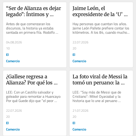
“Ser de Alianza es dejar 
Jaime León, el 
legado”: Íntimos y 
expresidente de la ‘U’ de 
Eternos, la historia 
84 años que lleva más 
Antes de que comenzaran los 
Hay personas que cuentan los años. 
detrás de la 
de 70 medallas en 
discursos, la historia ya estaba 
Jaime León Pallete prefiere contar los 
sentada en primera fila. Rodolfo 
kilómetros. A los 84, cuando muchos 
presentación del libro 
atletismo y entrena tres 
Bazán, Juan de la Vega y Víctor 
creen haber llegado a la meta, él...
aliancista más 
horas al día
Rostaing observaban en...
04.08.2026
22.07.2026
importante del siglo
10
20
El
El
Comercio
Comercio
¿Gallese regresa a 
La foto viral de Messi la 
Alianza? Por qué los 
tomó un peruano: la 
íntimos lo necesitan con 
historia de un viaje por 
LEE: Con un Castillo salvador y 
LEE: “Soy más de Messi que de 
urgencia y cuál es la 
carretera y un ángulo 
goleador para remontar a Huancayo: 
Cristiano”: Mikel Oyarzabal y la 
Por qué Guede dijo que “el peor 
historia que lo une al peruano 
contundente postura de 
que conmovió al mundo
enemigo está en casa” en el debut 
Alexander Callens, y cómo alucinaba 
Deportivo Cali
del...
jugar algún...
22.07.2026
21.07.2026
20
20
El
El
Comercio
Comercio