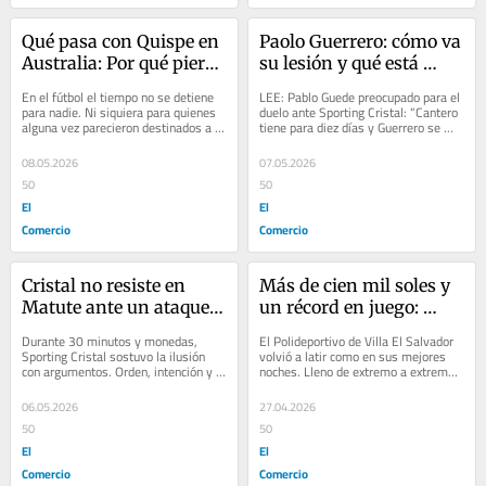
Qué pasa con Quispe en 
Paolo Guerrero: cómo va 
Australia: Por qué pierde 
su lesión y qué está 
terreno en la selección y 
haciendo para llegar al 
En el fútbol el tiempo no se detiene 
LEE: Pablo Guede preocupado para el 
cuánto se distancia de lo 
Alianza-Cristal que casi 
para nadie. Ni siquiera para quienes 
duelo ante Sporting Cristal: “Cantero 
alguna vez parecieron destinados a 
tiene para diez días y Guerrero se 
que buscan en Videna
define el Apertura
brillar. Piero Quispe atraviesa hoy 
sintió en la práctica” “Es una...
un...
08.05.2026
07.05.2026
50
50
El
El
Comercio
Comercio
Cristal no resiste en 
Más de cien mil soles y 
Matute ante un ataque 
un récord en juego: 
que vale US$75 
Alianza Lima y por qué 
Durante 30 minutos y monedas, 
El Polideportivo de Villa El Salvador 
millones: Por qué la 
es el favorito ante San 
Sporting Cristal sostuvo la ilusión 
volvió a latir como en sus mejores 
con argumentos. Orden, intención y 
noches. Lleno de extremo a extremo, 
derrota ante Palmeiras 
Martín para el 
una idea clara de juego. Pero en la 
con tribunas encendidas y banderas 
lo obliga a ganar lo que 
extragame
Copa...
al...
06.05.2026
27.04.2026
viene
50
50
El
El
Comercio
Comercio