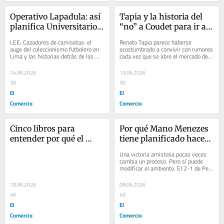
Operativo Lapadula: así 
Tapia y la historia del 
planifica Universitario 
“no” a Coudet para ir a 
el fichaje del año y cinco 
River: las razones de un 
LEE: Cazadores de camisetas: el 
Renato Tapia parece haberse 
claves para entender su 
pase frustrado y por qué 
auge del coleccionismo futbolero en 
acostumbrado a convivir con rumores 
Lima y las historias detrás de las 
cada vez que se abre el mercado de 
impacto en el fútbol 
es lejana su vuelta 
reliquias más codiciadas En Ate, sin 
fichajes. En las últimas semanas, su 
peruano
Sudamérica
embargo,...
nombre...
14.06.2026
13.06.2026
30
30
El
El
Comercio
Comercio
Cinco libros para 
Por qué Mano Menezes 
entender por qué el 
tiene planificado hacer 
Mundial es el evento 
once cambios para 
Una victoria amistosa pocas veces 
más grande en la 
enfrentar a España
cambia un proceso. Pero sí puede 
modificar el ambiente. El 2-1 de Perú 
historia del deporte y 
sobre Haití en Miami no resolvió 
cómo se pueden 
los...
10.06.2026
08.06.2026
comprar
40
40
El
El
Comercio
Comercio