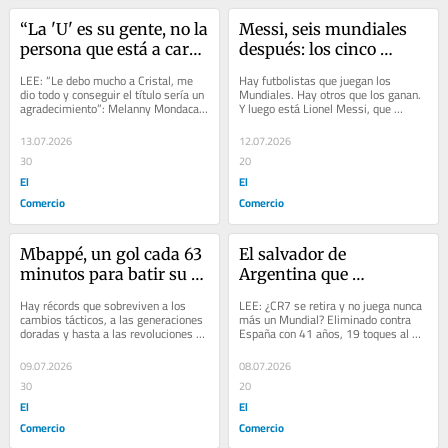
“La 'U' es su gente, no la 
Messi, seis mundiales 
persona que está a cargo 
después: los cinco 
de turno”: detrás de la 
récords imposibles que 
LEE: “Le debo mucho a Cristal, me 
Hay futbolistas que juegan los 
rabia de Ureña contra 
rompió y un clásico ante 
dio todo y conseguir el título sería un 
Mundiales. Hay otros que los ganan. 
agradecimiento”: Melanny Mondaca 
Y luego está Lionel Messi, que 
Velazco y Barco
Inglaterra para 
sobre la final de la Liga Femenina...
decidió reescribirlos. Seis Copas del 
agrandar su leyenda
Mundo...
13.07.2026
12.07.2026
30
20
El
El
Comercio
Comercio
Mbappé, un gol cada 63 
El salvador de 
minutos para batir su 
Argentina que 
propio récord: ¿cuántos 
compraba su ropa en 
Hay récords que sobreviven a los 
LEE: ¿CR7 se retira y no juega nunca 
goles más puede anotar 
marketplace y la noche 
cambios tácticos, a las generaciones 
más un Mundial? Eliminado contra 
doradas y hasta a las revoluciones 
España con 41 años, 19 toques al 
en su camino a la final?
que jugó en el 
del fútbol moderno. Mientras las...
balón y solo 2 disparos al arco No fue 
Monumental de la U 
un...
09.07.2026
08.07.2026
con 20 años
30
20
El
El
Comercio
Comercio