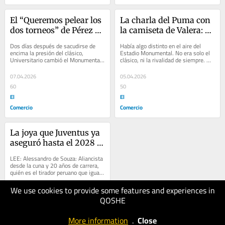
El “Queremos pelear los 
La charla del Puma con 
dos torneos” de Pérez 
la camiseta de Valera: Lo 
Guedes y por qué 
que no se vio del 
Dos días después de sacudirse de 
Había algo distinto en el aire del 
Rabanal llevó 
triunfazo de la ‘U’ en el 
encima la presión del clásico, 
Estadio Monumental. No era solo el 
Universitario cambió el Monumental 
clásico, ni la rivalidad de siempre. 
lesionados: Lo que no se 
clásico
por el aeropuerto Jorge Chávez y la 
Era urgencia y necesidad. Unos 70 
vio del viaje de la ‘U’
euforia...
mil...
07.04.2026
05.04.2026
60
50
El
El
Comercio
Comercio
La joya que Juventus ya 
aseguró hasta el 2028 y 
por qué es el ‘eurocausa’ 
LEE: Alessandro de Souza: Aliancista 
que más ilusiona para el 
desde la cuna y 20 años de carrera, 
quién es el tirador peruano que igualó 
Sudamericano Sub 17
el récord mundial de tiro en la...
We use cookies to provide some features and experiences in
03.04.2026
QOSHE
60
El
More information
.
Close
Comercio