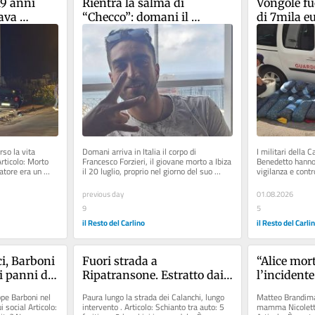
9 anni 
Rientra la salma di 
Vongole fu
ava 
“Checco”: domani il 
di 7mila e
oro
funerale. L'addio del 
fratello: “La tua energia era 
positiva e contagiosa”
so la vita 
Domani arriva in Italia il corpo di 
I militari della C
rticolo: Morto 
Francesco Forzieri, il giovane morto a Ibiza 
Benedetto hanno i
atore era un 
il 20 luglio, proprio nel giorno del suo 
vigilanza e control
33esimo compleanno Articolo:...
Articolo:...
previous day
01.08.2026
9
5
il Resto del Carlino
il Resto del Carli
i, Barboni 
Fuori strada a 
“Alice mor
i panni del 
Ripatransone. Estratto dai 
l’incidente
vigili del fuoco
mio figlio 
pe Barboni nel 
Paura lungo la strada dei Calanchi, lungo 
Matteo Brandimar
questa stra
 social Articolo: 
intervento . Articolo: Schianto tra auto: 5 
mamma Nicoletta 