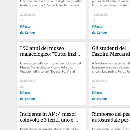
Frontale tra due auto a Castiglione: quattro 
piazza dell’Unità a Centobu
feriti, grave una 17enne Articolo: Incidente 
l’iniziativa ‘Palestina Anim
in A1 a...
promossa da...
22.06.2026
17.06.2026
10
10
il Resto
il Resto
del Carlino
del Carlino
I 50 anni del museo 
Gli studenti del 
malacologico: "Tutto inziò 
Fazzini‑Mercanti
dalle aule della scuola"
ambasciatori con
Uno scatto della cerimonia dei 50 anni del 
A Grottammare è terminato 
Legambiente
Museo Malacologico Piceno Articolo: 
formazione scuola-lavoro o
Viaggio nell’arte del Novecento. Via al 
circolo Legambiente ‘Lu Cu
corso dell’Università...
Benedetto che ha......
08.06.2026
07.06.2026
20
20
il Resto
il Resto
del Carlino
del Carlino
Incidente in A14: 4 mezzi 
Rimborso del ped
coinvolti e 3 feriti, uno è 
autostradale per c
grave. Maxi 
quando iniziano 
Incidente nella carreggiata nord dell’A14, 
Lavori nella Galleria Vinci 