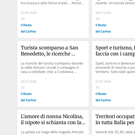
tra musica e altre forme d’arte:... Articolo: 
rovente. Un turista stronc
Tenda, dal...
Articolo: Morto sul lavoro,.
07.07.2026
06.07.2026
10
10
il Resto
il Resto
del Carlino
del Carlino
Turista scomparso a San 
Sport e turismo, f
Benedetto, le ricerche 
faccia con i cam
dell’82enne della 
Le ricerche del turista scomparso durante 
Sport, turismo e benesser
Repubblica Ceca
la notte Articolo: Uccide il compagno in 
strumenti di crescita e pr
casa a coltellate: choc a Civitanova 
territorio. Sono stati quest
Articolo: Mistero in mare,...
del... Articolo: Cotignola,...
02.07.2026
01.07.2026
10
10
il Resto
il Resto
del Carlino
del Carlino
L’amore di nonna Nicolina, 
Territori occupati
il nipote si schianta con la 
in tutta Italia per
moto: lei cade e muore 
Albanese
La polizia sul luogo della tragedia Articolo: 
Venerdì alle 20.30, nella sa
mentre va da lui