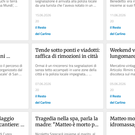
chi si terrà 
segnalazione è arrivata alla polizia locale 
Benedetto: era in
a Mundi’, 
da una turista che l’aveva notato in un 
insieme ai suoi f
cespuglio in via Ugo Bassi...
intrappolato nell
15.06.2026
11.06.2026
20
20
il Resto
il Resto
del Carlino
del Carlino
Tende sotto ponti e viadotti: 
Weekend vi
ni 
raffica di rimozioni in città
lungomare: 
 
mercatino 
il percorso di 
Ormai è un rincorrersi tra segnalazioni di 
Mercatino vintage
rganizzato dal 
senza tetto accampati in varie zone della 
Articolo: Rimini s
cale’ di San 
città e la polizia locale impegnata... 
discoteca sul mar
Articolo: FdI, le strade...
caffè, brioche...
07.06.2026
05.06.2026
20
20
il Resto
il Resto
del Carlino
del Carlino
aggio 
Tragedia nella spa, parla la 
Matteo mor
antiere: 
madre: "Matteo è morto per 
idromassag
e a quanto 
l’indifferenza"
sui social: 
di Cupra 
Nicoletta Sprecacè insieme al marito, al 