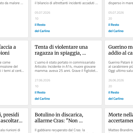
ato da malore 
il bilancio di altrettanti incidenti accaduti 
disperso in mare
..
nelle prime ore......
ritrovati i vestiti
05.07.2026
05.07.2026
10
20
il Resto
il Resto
del Carlino
del Carlino
accia a 
Tenta di violentare una 
Guerino mo
pioni
ragazza in spiaggia, 
addio al ca
rincorso e bloccato dai 
anziano d’I
e come 
L’uomo è stato portato in commissariato 
Guerino Patani è
bagnanti
gli auguri
omozione del 
Articolo: Incidente in A14, muore giovane 
al carabiniere più
i i temi al centro 
mamma: aveva 25 anni. Grave il figlioletto 
Oggi ultimo saluto
di 6 mesi Articolo:...
due...
27.06.2026
26.06.2026
10
20
il Resto
il Resto
del Carlino
del Carlino
, presidi 
Botulino in discarica, 
Morte nella
 ascoltare 
allarme Cras: "Non 
accertamen
mischiate l’umido col 
la riunioni di 
Il gabbiano recuperato dal Cras: la 
Matteo Brandimar
secco"