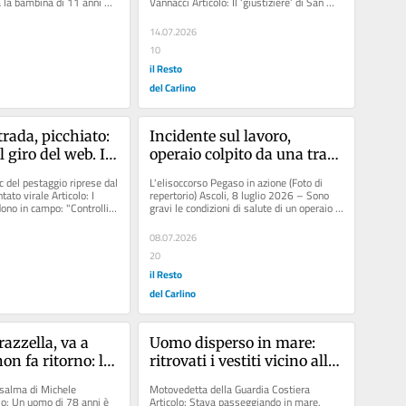
 la bambina di 11 anni 
Vannacci Articolo: Il ‘giustiziere’ di San 
precacè scrive 
da difesa”
occhettone della...
Benedetto, la lotta...
er Meloni
14.07.2026
10
il Resto
del Carlino
trada, picchiato: 
Incidente sul lavoro, 
l giro del web. Il 
operaio colpito da una trave 
No alla violenza”
in un cantiere per la 
 del pestaggio riprese dal 
L'elisoccorso Pegaso in azione (Foto di 
ricostruzione post 
ato virale Articolo: I 
repertorio) Ascoli, 8 luglio 2026 – Sono 
ono in campo: "Controlli e 
gravi le condizioni di salute di un operaio 
terremoto
rimasto vittima...
08.07.2026
20
il Resto
del Carlino
azzella, va a 
Uomo disperso in mare: 
on fa ritorno: la 
ritrovati i vestiti vicino alla 
 riviera
riva
 salma di Michele 
Motovedetta della Guardia Costiera 
lo: Un uomo di 78 anni è 
Articolo: Stava passeggiando in mare, 