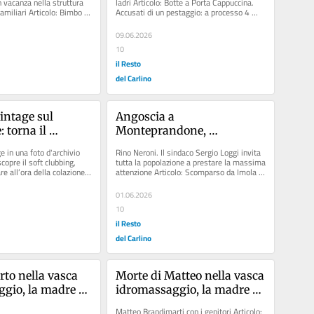
 vacanza nella struttura 
ladri Articolo: Botte a Porta Cappuccina. 
amiliari Articolo: Bimbo 
Accusati di un pestaggio: a processo 4 
a vasca: avanti...
ascolani Articolo: Ladri...
09.06.2026
10
il Resto
del Carlino
ntage sul 
Angoscia a 
torna il 
Monteprandone, 
con 60 operatori
scomparso Rino Neroni: le 
 in una foto d'archivio 
Rino Neroni. Il sindaco Sergio Loggi invita 
ricerche in corso da sabato
copre il soft clubbing, 
tutta la popolazione a prestare la massima 
e all’ora della colazione: 
attenzione Articolo: Scomparso da Imola 
ragazzo di 30 anni:...
01.06.2026
10
il Resto
del Carlino
to nella vasca 
Morte di Matteo nella vasca 
gio, la madre 
idromassaggio, la madre 
"Tre paia di 
sui social: "Tre paia di 
Matteo Brandimarti con i genitori Articolo: 