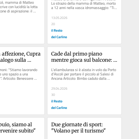
n sono bastate 
braccia non sono bastate"
acé, mamma di Matteo 
Lo strazio della mamma di Matteo, morto 
rive con lucidità la lotta 
a 12 anni nella vasca idromassaggio: “Ti 
o"
one di aspirazione: il 
abbiamo amato con ogni...
ccato...
13.05.2026
20
il Resto
del Carlino
 affezione, Cupra 
Cade dal primo piano 
ialogo sulla 
mentre gioca sul balcone: 
più servizi
grave bimbo di 4 anni
imoni: "Stiamo lavorando 
L’eliambulanza si è alzata in volo da Porto 
e uno spazio a una 
d’Ascoli per portare il piccolo al Salesi di 
". Articolo: Benessere 
Ancona Articolo: Bimbo caduto dalla 
..
finestra, il...
29.04.2026
30
il Resto
del Carlino
buio, siamo al 
Due giornate di sport: 
ervenire subito"
"Volano per il turismo"