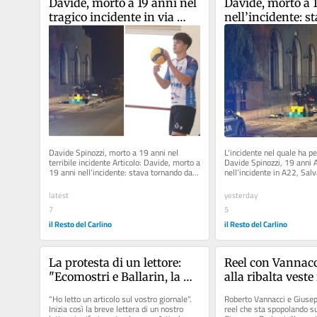
Davide, morto a 19 anni nel 
Davide, morto a 1
tragico incidente in via 
nell’incidente: st
Torino: “Finito il lavoro 
tornando dal lav
aveva raggiunto gli amici”
Davide Spinozzi, morto a 19 anni nel 
L'incidente nel quale ha per
terribile incidente Articolo: Davide, morto a 
Davide Spinozzi, 19 anni A
19 anni nell’incidente: stava tornando dal 
nell’incidente in A22, Salv
lavoro Articolo:...
campione internazionale...
latest
yesterday
7
5
il Resto del Carlino
il Resto del Carlino
La protesta di un lettore: 
Reel con Vannacc
"Ecomostri e Ballarin, la 
alla ribalta veste 
città merita di più"
gladiatore
"Ho letto un articolo sul vostro giornale". 
Roberto Vannacci e Giusep
Inizia così la breve lettera di un nostro 
reel che sta spopolando sui