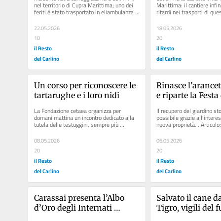
tamponamento tra mezzi 
si ha diritto
nel territorio di Cupra Marittima; uno dei 
Marittima: il cantiere infin
feriti è stato trasportato in eliambulanza 
ritardi nei trasporti di ques
in coda
(foto archivio)...
dell'A14 18 maggio 2026.
22.05.2026
18.05.2026
10
20
il Resto
il Resto
del Carlino
del Carlino
Un corso per riconoscere le 
Rinasce l’arancet
tartarughe e i loro nidi
e riparte la Festa 
Crocifisso
La Fondazione cetaea organizza per 
Il recupero del giardino sto
domani mattina un incontro dedicato alla 
possibile grazie all’intere
tutela delle testuggini, sempre più 
nuova proprietà. . Articolo:
frequenti nei nostri mari. Articolo:...
un tuffo...
08.05.2026
06.05.2026
20
20
il Resto
il Resto
del Carlino
del Carlino
Carassai presenta l’Albo 
Salvato il cane da
d’Oro degli Internati 
Tigro, vigili del f
Militari
lavoro con l’escav