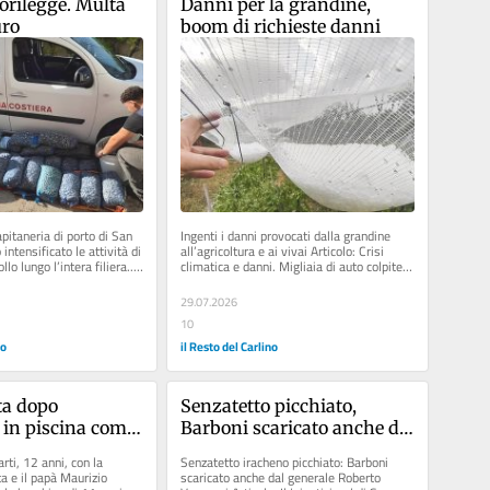
orilegge. Multa 
Danni per la grandine, 
uro
boom di richieste danni
apitaneria di porto di San 
Ingenti i danni provocati dalla grandine 
ntensificato le attività di 
all’agricoltura e ai vivai Articolo: Crisi 
lo lungo l’intera filiera... 
climatica e danni. Migliaia di auto colpite 
dalla grandine. Come...
29.07.2026
10
no
il Resto del Carlino
ta dopo 
Senzatetto picchiato, 
 in piscina come 
Barboni scaricato anche da 
Matteo, fermate 
Vannacci: “Sono contro la 
ti, 12 anni, con la 
Senzatetto iracheno picchiato: Barboni 
ge silenziosa”. 
violenza se non giustificata 
e il papà Maurizio 
scaricato anche dal generale Roberto 