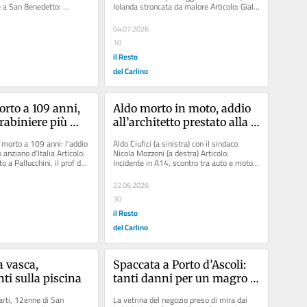
 a San Benedetto: 
Iolanda stroncata da malore Articolo: Giallo 
 vicino alla riva...
di Marina Palmense:...
04.07.2026
10
il Resto
del Carlino
rto a 109 anni, 
Aldo morto in moto, addio 
rabiniere più 
all’architetto prestato alla 
talia. Ricevette 
politica: “Amava la città” /
 morto a 109 anni: l'addio 
Aldo Ciufici (a sinistra) con il sindaco 
 di Giorgia Meloni
 anziano d'Italia Articolo: 
Nicola Mozzoni (a destra) Articolo: 
 a Pallucchini, il prof dei 
Incidente in A14, scontro tra auto e moto: 
morto il centauro, aveva 64...
22.06.2026
30
il Resto
del Carlino
 vasca, 
Spaccata a Porto d’Ascoli: 
ti sulla piscina
tanti danni per un magro 
bottino
ti, 12enne di San 
La vetrina del negozio preso di mira dai 