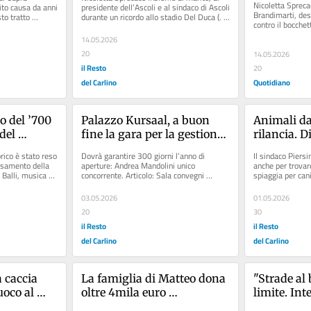
braccia no
Nicoletta Sprec
ito causa da anni 
presidente dell’Ascoli e al sindaco di Ascoli 
Brandimarti, desc
to tratto 
durante un ricordo allo stadio Del Duca (. 
per salvarl
contro il bocchett
..
Foto Vagnoni...
figlio 12enne blo
14.05.2026
20
14.05.2026
il Resto
20
del Carlino
Quotidiano
o del ’700 
Palazzo Kursaal, a buon 
Animali da
del 
fine la gara per la gestione 
rilancia. D
del piano terra
mozione e 
rico è stato reso 
Dovrà garantire 300 giorni l’anno di 
Il sindaco Piers
ssamento della 
aperture: Andrea Mandolini unico 
anche per trovar
 Balli, musica e 
concorrente. Articolo: Sala convegni 
spiaggia per cani
Kursaal, le nuove poltroncine per la...
animale, apre lo.
03.05.2026
01.05.2026
20
30
il Resto
il Resto
del Carlino
del Carlino
 caccia 
La famiglia di Matteo dona 
"Strade al 
uoco al 
oltre 4mila euro 
limite. Int
atore: era 
all’ospedale di Rimini: 