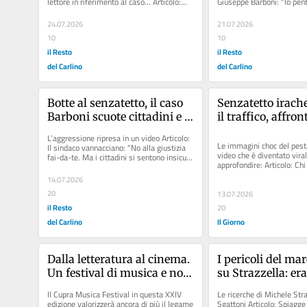
lettore in riferimento al caso... Articolo:...
Giuseppe Barboni: “Io pent
scherziamo, gli ho dato due
24.07.2026
21.07.2026
10
10
il Resto
il Resto
del Carlino
del Carlino
Botte al senzatetto, il caso 
Senzatetto irache
Barboni scuote cittadini e 
il traffico, affront
politica. “Vannacci pronto a 
picchiato da un m
L’aggressione ripresa in un video Articolo: 
prendere le distanze”
Futuro Nazionale: 
Le immagini choc del pesta
Il sindaco vannacciano: “No alla giustizia 
video che è diventato viral
fai-da-te. Ma i cittadini si sentono insicuri 
fa il giro dei soci
approfondire: Articolo: Chi
e vogliono...
Barboni, le ombre...
14.07.2026
20
13.07.2026
il Resto
20
del Carlino
Il Giorno
Dalla letteratura al cinema. 
I pericoli del mar
Un festival di musica e non 
su Strazzella: era
solo
esperto
Il Cupra Musica Festival in questa XXIV 
Le ricerche di Michele Straz
edizione valorizzerà ancora di più il legame 
Sgattoni Articolo: Spiagge s