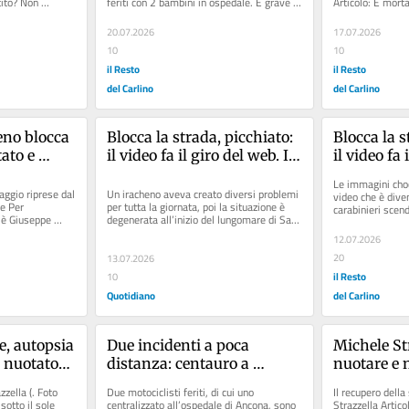
ito? Non 
feriti con 2 bambini in ospedale. È grave 
Articolo: È morta
Nicoletta S
...
un 78enne Articolo:...
risucchiata dal b
alla premi
20.07.2026
17.07.2026
10
10
il Resto
il Resto
del Carlino
del Carlino
no blocca 
Blocca la strada, picchiato: 
Blocca la s
ato e 
il video fa il giro del web. Il 
il video fa i
ilitante di 
sindaco: “No alla violenza”
sindaco: “
Le immagini choc
il video 
ggio riprese dal 
Un iracheno aveva creato diversi problemi 
video che è divent
e Per 
per tutta la giornata, poi la situazione è 
carabinieri scend
al
 è Giuseppe 
degenerata all’inizio del lungomare di San 
sinergia con le...
Benedetto, quando...
12.07.2026
20
13.07.2026
il Resto
10
Quotidiano
del Carlino
e, autopsia 
Due incidenti a poca 
Michele Str
 nuotatore 
distanza: centauro a 
nuotare e n
Torrette
tragedia in
zella (. Foto 
Due motociclisti feriti, di cui uno 
Il recupero della
otto il sole 
centralizzato all’ospedale di Ancona, sono 
Strazzella Artico