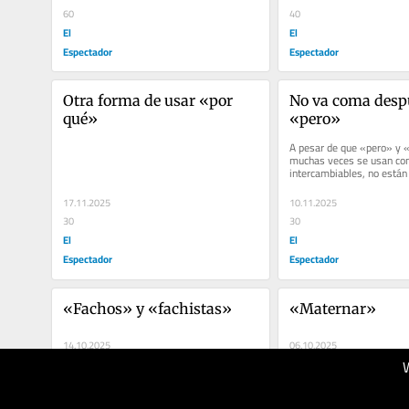
60
40
El
El
Espectador
Espectador
Otra forma de usar «por 
No va coma despu
qué»
«pero»
A pesar de que «pero» y 
muchas veces se usan co
intercambiables, no están
normas de ortografía de l
17.11.2025
10.11.2025
30
30
El
El
Espectador
Espectador
«Fachos» y «fachistas»
«Maternar» 
14.10.2025
06.10.2025
50
40
El
El
Espectador
Espectador