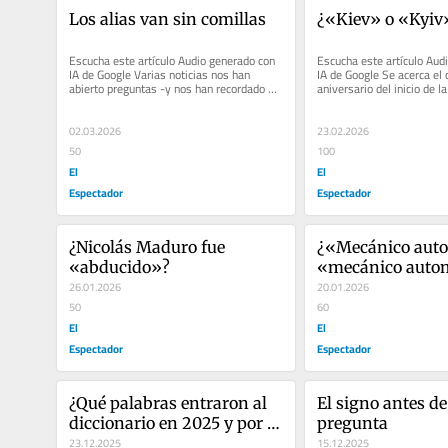
Los alias van sin comillas
¿«Kiev» o «Kyiv
Escucha este artículo Audio generado con 
Escucha este artículo Audi
IA de Google Varias noticias nos han 
IA de Google Se acerca el c
abierto preguntas -y nos han recordado 
aniversario del inicio de la
varias respuestas- sobre...
escala contra Ucrania por..
02.03.2026
23.02.2026
50
100
El
El
Espectador
Espectador
¿Nicolás Maduro fue 
¿«Mecánico auto
«abducido»?
«mecánico auto
26.01.2026
20.01.2026
50
60
El
El
Espectador
Espectador
¿Qué palabras entraron al 
El signo antes de
diccionario en 2025 y por 
pregunta
qué algunas son polémicas?
23.12.2025
15.12.2025