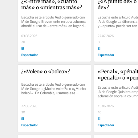
¿«Entre más», «cuanto 
¿«A punto de» o 
más» o «mientras más»?
de»?
Escucha este artículo Audio generado con 
Escucha este artículo Audi
IA de Google Brevemente en otra columna 
IA de Google La diferencia
abordé el uso de «entre más» en lugar de 
y «apunto» puede ser tan 
«cuanto más»...
que existe entre «a...
03.08.2026
27.07.2026
20
30
El
El
Espectador
Espectador
¿«Voleo» o «boleo»?
«Penal», «pénalti
«penalti» o «pen
Escucha este artículo Audio generado con 
máxima»
Escucha este artículo Audi
IA de Google «¿Mucho voleo?» o «¿Mucho 
IA de Google Quisiera emp
boleo?». En Colombia, usamos ese 
aclaración sobre la column
sustantivo como sinónimo de...
referencia a «FIFA», dije...
22.06.2026
15.06.2026
30
10
El
El
Espectador
Espectador