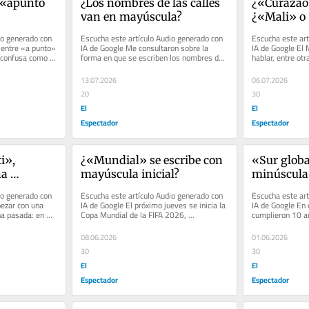
«apunto 
¿Los nombres de las calles 
¿«Curazao
van en mayúscula?
¿«Mali» o
o generado con 
Escucha este artículo Audio generado con 
Escucha este art
 entre «a punto» 
IA de Google Me consultaron sobre la 
IA de Google El 
confusa como la 
forma en que se escriben los nombres de 
hablar, entre ot
los signos zodiacales. Al...
de los países. Al
13.07.2026
06.07.2026
20
30
El
El
Espectador
Espectador
», 
¿«Mundial» se escribe con 
«Sur globa
a 
mayúscula inicial?
minúscula
o generado con 
Escucha este artículo Audio generado con 
Escucha este art
ezar con una 
IA de Google El próximo jueves se inicia la 
IA de Google En d
a pasada: en 
Copa Mundial de la FIFA 2026, 
cumplieron 10 añ
denominación oficial del torneo....
el sector conocid
08.06.2026
01.06.2026
30
30
El
El
Espectador
Espectador