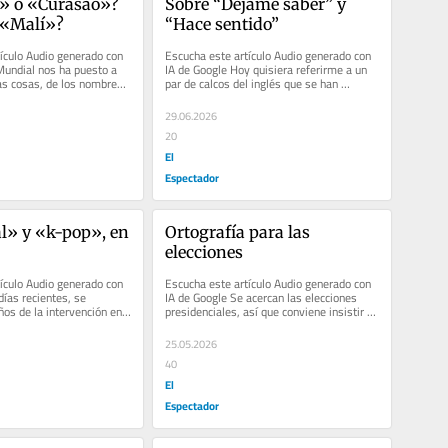
» o «Curasao»? 
Sobre “Déjame saber” y 
 «Malí»?
“Hace sentido”
ículo Audio generado con 
Escucha este artículo Audio generado con 
Mundial nos ha puesto a 
IA de Google Hoy quisiera referirme a un 
ras cosas, de los nombres 
par de calcos del inglés que se han 
gunas...
incorporado en nuestras...
29.06.2026
20
El
Espectador
l» y «k-pop», en 
Ortografía para las 
elecciones
ículo Audio generado con 
Escucha este artículo Audio generado con 
ías recientes, se 
IA de Google Se acercan las elecciones 
os de la intervención en 
presidenciales, así que conviene insistir en 
o como el...
algunas pautas...
25.05.2026
40
El
Espectador