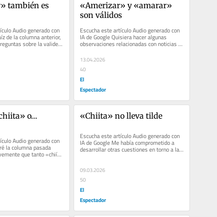
» también es 
«Amerizar» y «amarar» 
son válidos
ículo Audio generado con 
Escucha este artículo Audio generado con 
íz de la columna anterior, 
IA de Google Quisiera hacer algunas 
reguntas sobre la validez 
observaciones relacionadas con noticias 
recientes. La guerra en Irán...
13.04.2026
40
El
Espectador
chiita» o… 
«Chiita» no lleva tilde
Escucha este artículo Audio generado con 
ículo Audio generado con 
IA de Google Me había comprometido a 
ré la columna pasada 
desarrollar otras cuestiones en torno a la 
emente que tanto «chií» 
palabra «software». Por...
al) como...
09.03.2026
50
El
Espectador