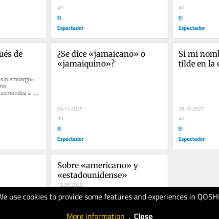
40
40
El
El
Espectador
Espectador
és de 
¿Se dice «jamaicano» o 
Si mi nomb
«jamaiquino»?
tilde en la
escribirlo 
«sin embargo» 
mo 
 sometidos a las 
a misma...
04.11.2025
28.10.2025
30
40
El
El
Espectador
Espectador
Sobre «americano» y 
«estadounidense»
12.05.2025
We use cookies to provide some features and experiences in QOSH
50
El
More information
.
Close
Espectador