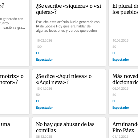
»?
¿Se escribe «siquiera» o «si 
El plural d
quiera»?
los pueblo
o generado con 
Escucha este artículo Audio generado con 
uarto 
IA de Google Hoy quisiera hablar de 
 invasión a gran 
algunas locuciones y verbos que suelen 
.
causar confusión. Para empezar:...
16.02.2026
10.02.2026
100
50
El
El
Espectador
Espectador
motriz» o 
¿Se dice «Aquí nieva» o 
Más noveda
motor»?
«Aquí neva»?
diccionari
13.01.2026
«pluscuam
06.01.2026
50
50
El
El
Espectador
Espectador
 una 
No hay que abusar de las 
Arruinando
comillas
Fito Páez
08.12.2025
01.12.2025