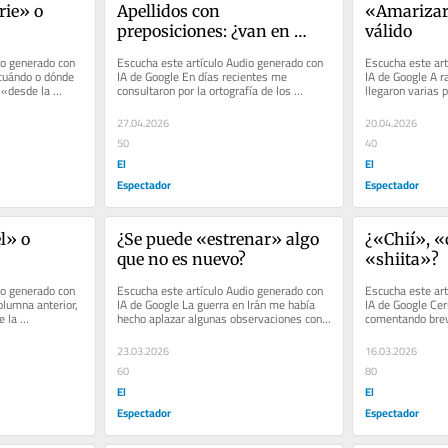
ie» o 
Apellidos con 
«Amarizar
preposiciones: ¿van en 
válido
mayúscula?
o generado con 
Escucha este artículo Audio generado con 
Escucha este art
cuándo o dónde 
IA de Google En días recientes me 
IA de Google A ra
 «desde la 
consultaron por la ortografía de los 
llegaron varias p
apellidos que llevan preposiciones....
del verbo...
27.04.2026
20.04.2026
50
40
El
El
Espectador
Espectador
» o 
¿Se puede «estrenar» algo 
¿«Chií», «
que no es nuevo?
«shiita»?
o generado con 
Escucha este artículo Audio generado con 
Escucha este art
olumna anterior, 
IA de Google La guerra en Irán me había 
IA de Google Cer
 la 
hecho aplazar algunas observaciones con 
comentando brev
...
relación a la noticia de...
(«chiíes» en plur
23.03.2026
16.03.2026
60
80
El
El
Espectador
Espectador