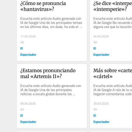
¿Cómo se pronuncia 
¿Se dice «interper
«hantavirus»?
«intemperie»?
Escucha este artículo Audio generado con 
Escucha este artículo Audi
IA de Google Uno de los principales temas 
IA de Google No recuerdo 
en los últimos días, sin duda, ha sido el 
alguna vez que la locución
brote de hantavirus a...
perspectiva de» es...
11.05.2026
04.05.2026
40
50
El
El
Espectador
Espectador
¿Estamos pronunciando 
Más sobre «cartel
mal «Artemis II»?
«cártel»
Escucha este artículo Audio generado con 
Escucha este artículo Audi
IA de Google Una de las principales 
IA de Google A raíz de la c
noticias a escala global durante los 
llegaron comentarios sobre
últimos días ha sido el...
pronunciación de la palabra
06.04.2026
30.03.2026
60
50
El
El
Espectador
Espectador