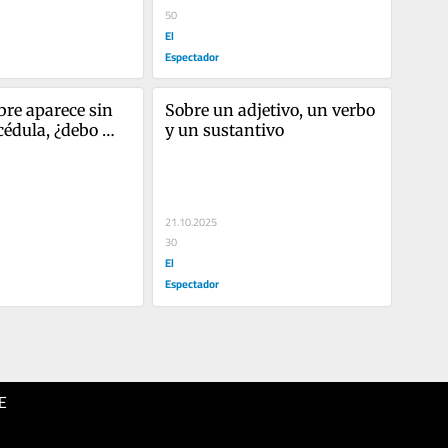
50
El
Espectador
re aparece sin 
Sobre un adjetivo, un verbo 
 cédula, ¿debo 
y un sustantivo
así?
21.10.2025
30
El
Espectador
E