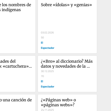
e los nombres de 
Sobre «ídolas» y «genias»
s indígenas
03.02.2026
50
El
Espectador
des del 
¿«Bro» al diccionario? Más 
o: «cartuchera» y 
datos y novedades de la 
perfecto»
RAE
30.12.2025
70
El
Espectador
 una canción de 
¿«Páginas web» o 
«páginas webs»?
24.11.2025