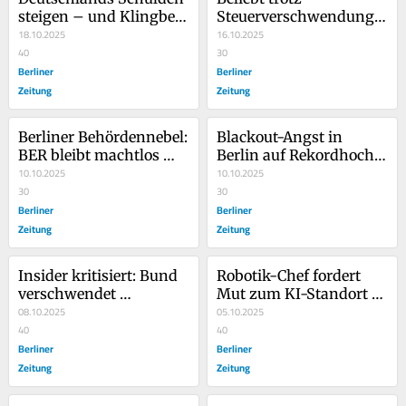
steigen – und Klingbeil 
Steuerverschwendung: 
verliert die Kontrolle 
18.10.2025
Wildberger und das 
16.10.2025
über die Finanzen
40
teure Digital-Dilemma
30
Berliner
Berliner
Zeitung
Zeitung
Berliner Behördennebel: 
Blackout-Angst in 
BER bleibt machtlos 
Berlin auf Rekordhoch: 
gegen Drohnen
10.10.2025
So reagieren die 
10.10.2025
30
Netzbetreiber
30
Berliner
Berliner
Zeitung
Zeitung
Insider kritisiert: Bund 
Robotik-Chef fordert 
verschwendet 
Mut zum KI-Standort – 
Milliarden für 
08.10.2025
Warum Merz flexibler 
05.10.2025
Laserwaffen zur 
40
werden muss
40
Drohnenabwehr
Berliner
Berliner
Zeitung
Zeitung