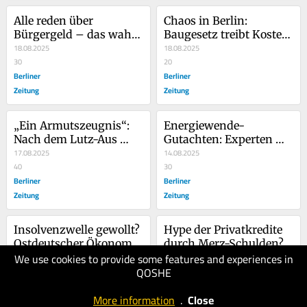
Alle reden über 
Chaos in Berlin: 
Bürgergeld – das wahre 
Baugesetz treibt Kosten 
Renten-Drama 
18.08.2025
für Steuerzahler in die 
18.08.2025
ignorieren
30
Höhe
20
Berliner
Berliner
Zeitung
Zeitung
„Ein Armutszeugnis“: 
Energiewende-
Nach dem Lutz-Aus 
Gutachten: Experten 
eskaliert der Streit um 
17.08.2025
zerreißen Reiches 
14.08.2025
die Bahn
40
Vorstoß – 
30
Berliner
„kontraproduktiv“
Berliner
Zeitung
Zeitung
Insolvenzwelle gewollt? 
Hype der Privatkredite 
Ostdeutscher Ökonom: 
durch Merz-Schulden? 
We use cookies to provide some features and experiences in
„Altes muss Neuem 
13.08.2025
Finanzexperten bleiben 
12.08.2025
QOSHE
Platz machen“
40
besorgt
30
Berliner
Berliner
More information
.
Close
Zeitung
Zeitung