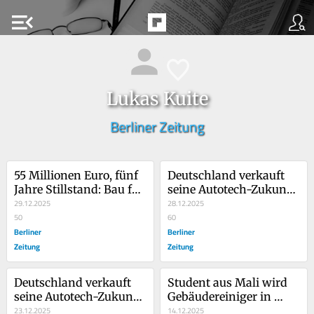
menu_open
Lukas Kuite
Berliner Zeitung
55 Millionen Euro, fünf 
Deutschland verkauft 
Jahre Stillstand: Bau für 
seine Autotech-Zukunft: 
Berlins größtes KI-
29.12.2025
Samsung-Tochter 
28.12.2025
Rechenzentrum 
50
schnappt sich ZF-
60
beginnt
Berliner
Sparte
Berliner
Zeitung
Zeitung
Deutschland verkauft 
Student aus Mali wird 
seine Autotech-Zukunft: 
Gebäudereiniger in 
Samsung-Tochter 
23.12.2025
Berlin: „Ich bin stolz auf 
14.12.2025