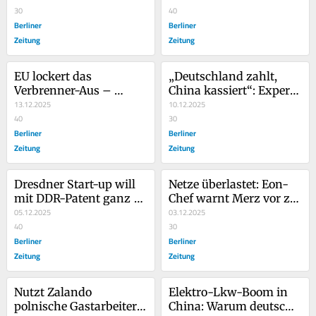
schnappt sich ZF-
30
meinen Beruf“
40
Sparte
Berliner
Berliner
Zeitung
Zeitung
EU lockert das 
„Deutschland zahlt, 
Verbrenner-Aus – 
China kassiert“: Experte 
Experten warnen vor 
13.12.2025
warnt Merz-Regierung 
10.12.2025
Mogelpackung
40
vor Wasserstoff-Fehler 
30
Berliner
in Afrika
Berliner
Zeitung
Zeitung
Dresdner Start-up will 
Netze überlastet: Eon-
mit DDR-Patent ganz 
Chef warnt Merz vor zu 
Europa mit Wasserstoff 
05.12.2025
schnellem Ausbau von 
03.12.2025
versorgen
40
Wind und Sonne
30
Berliner
Berliner
Zeitung
Zeitung
Nutzt Zalando 
Elektro-Lkw-Boom in 
polnische Gastarbeiter 
China: Warum deutsche 