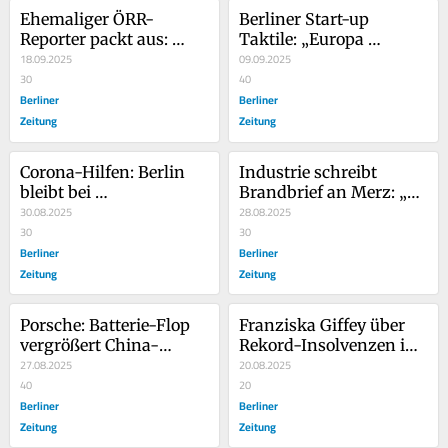
Ehemaliger ÖRR-
Berliner Start-up 
Reporter packt aus: 
Taktile: „Europa 
Deutschland tappt im 
18.09.2025
reguliert KI zu Tode“
09.09.2025
Dämmerlicht
30
40
Berliner
Berliner
Zeitung
Zeitung
Corona-Hilfen: Berlin 
Industrie schreibt 
bleibt bei 
Brandbrief an Merz: „So 
Rückzahlungen hart – 
30.08.2025
geht es nicht weiter“
28.08.2025
wegen der XXL-
30
30
Schulden?
Berliner
Berliner
Zeitung
Zeitung
Porsche: Batterie-Flop 
Franziska Giffey über 
vergrößert China-
Rekord-Insolvenzen in 
Abhängigkeit – 
27.08.2025
Berlin: „Nicht jede Idee 
20.08.2025
„Produkte sind 
40
ist erfolgreich“
20
günstiger“
Berliner
Berliner
Zeitung
Zeitung