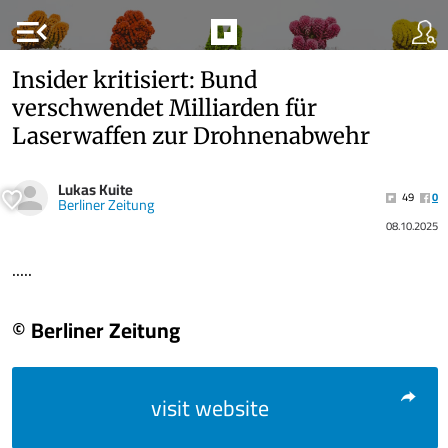
menu_open
Insider kritisiert: Bund
verschwendet Milliarden für
Laserwaffen zur Drohnenabwehr
Lukas Kuite
49
0
Berliner Zeitung
08.10.2025
.....
© Berliner Zeitung
visit website