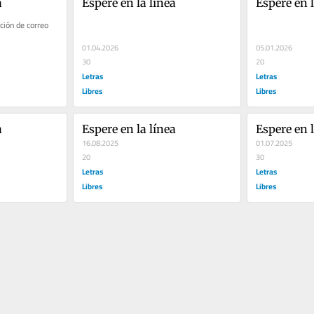
a
Espere en la línea
Espere en l
ción de correo
01.04.2026
05.01.2026
30
20
Letras
Letras
Libres
Libres
a
Espere en la línea
Espere en l
16.08.2025
01.07.2025
20
30
Letras
Letras
Libres
Libres