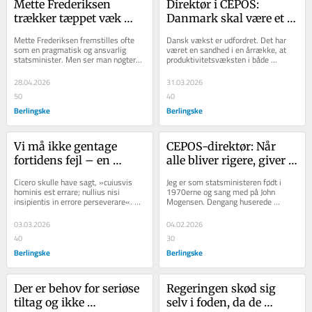
Mette Frederiksen 
Direktør i CEPOS: 
trækker tæppet væk 
Danmark skal være et 
under Danmarks 
storsindet land, hvor 
Mette Frederiksen fremstilles ofte 
Dansk vækst er udfordret. Det har 
velstand: Her er fem 
det er tilladt at vokse ud 
som en pragmatisk og ansvarlig 
været en sandhed i en årrække, at 
statsminister. Men ser man nøgternt 
produktivitetsvæksten i både 
fejltrin
over 
på de økonomiske kendetegn ved 
Danmark og Europa har været 
middelmådigheden
hendes tid på...
væsentligt...
28.04.2026
31.03.2026
50
40
Berlingske
Berlingske
Vi må ikke gentage 
CEPOS-direktør: Når 
fortidens fejl – en 
alle bliver rigere, giver 
formueskat hører ikke 
det ikke mening at tale 
Cicero skulle have sagt, »cuiusvis 
Jeg er som statsministeren født i 
til i Danmark
om ulighed
hominis est errare; nullius nisi 
1970erne og sang med på John 
insipientis in errore perseverare«. 
Mogensen. Dengang huserede 
Eller på godt dansk, at det er 
stagflation, bilfrie søndage og 
menneskeligt...
vokseværk i det...
03.03.2026
04.02.2026
40
30
Berlingske
Berlingske
Der er behov for seriøse 
Regeringen skød sig 
tiltag og ikke 
selv i foden, da de 