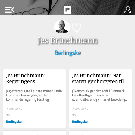
menu_open
Jes Brinchmann
Berlingske
Jes Brinchmann: 
Jes Brinchmann: Når 
Regeringens 
staten gør borgeren til 
økonomiske kurs har 
klient, forsvinder 
Jeg efterspurgte i sidste måned i min 
Økonomisk går det godt i Danmark. 
fire styrmænd og ingen 
ansvaret
klumme i Berlingske, at den 
De offentlige finanser er 
kommende regering først og 
overholdbare, og vi har et betydeligt 
kaptajn
fremmest skulle gennemføre 
økonomisk råderum.  Det er ikke 
reformer, som løfter dansk...
opstået...
23.06.2026
26.05.2026
30
30
Berlingske
Berlingske