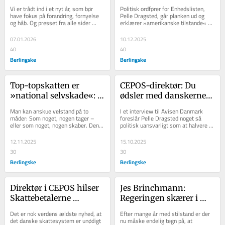
»makrelchecks«, hvis 
fjernede moms på 
Vi er trådt ind i et nyt år, som bør 
Politisk ordfører for Enhedslisten, 
man skal forbedre 
bøger. Nu har de åbnet 
have fokus på forandring, fornyelse 
Pelle Dragsted, går planken ud og 
og håb. Og presset fra alle sider 
erklærer »amerikanske tilstande« 
dansk økonomi
for et »slaraffenland af 
efterlader ikke plads til...
herhjemme: De stigende 
lobbyister«
fødevarepriser har...
07.01.2026
10.12.2025
40
40
Berlingske
Berlingske
Top-topskatten er 
CEPOS-direktør: Du 
»national selvskade«: 
ødsler med danskernes 
Danmark krymper, når 
penge, Pelle Dragsted
Man kan anskue velstand på to 
I et interview til Avisen Danmark 
misundelsen hærger
måder: Som noget, nogen tager – 
foreslår Pelle Dragsted noget så 
eller som noget, nogen skaber. Den 
politisk uansvarligt som at halvere 
første tanke fører til misundelse. Den 
momsen på fødevarer og samtidig 
anden...
hæve...
12.11.2025
15.10.2025
30
30
Berlingske
Berlingske
Direktør i CEPOS hilser 
Jes Brinchmann: 
Skattebetalerne 
Regeringen skærer i 
velkommen: »Vi har 
papirvældet med en 
Det er nok verdens ældste nyhed, at 
Efter mange år med stilstand er der 
brug for flere kræfter, 
pincet – men problemet 
det danske skattesystem er unødigt 
nu måske endelig tegn på, at 