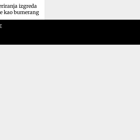
riranja izgreda 
 se kao bumerang
E