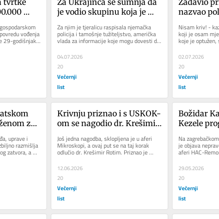
 tvrtke 
Za Ukrajinca se sumnja da 
Zadavio pri
0.000 
je vodio skupinu koja je 
nazvao poli
630.000 
iznuđivala 300 tvrtki i 
Htio bi da d
 gospodarskom 
Za njim je tjeralicu raspisala njemačka 
Nisam kriv! - kaz
ivao 
napravila štetu od više 
mi je umro,
 povredu vođenja 
policija i tamošnje tužiteljstvo, američka 
koji je osam mje
e 29-godišnjak 
vlada za informacije koje mogu dovesti do 
koje je optužen, 
znicima
stotina milijuna eura
me policija 
njegova uhićenja...
Županijskog suda
m..."
04.07.2026
02.07.2026
20
20
Večernji
Večernji
list
list
vatskom 
Krivnju priznao i s USKOK-
Božidar Ka
ženom za 
om se nagodio dr. Krešimir 
Kezele pro
ama 
Rotim. Dobio rad za opće 
a, uprave i 
Još jedna nagodba, sklopljena je u aferi 
Na zagrebačkom 
mo platiti 
dobro i novčanu kaznu od 
biljno razmišlja 
Mikroskopi, a ovaj put se na taj korak 
je objava nepra
g zatvora, a 
odlučio dr. Krešimir Rotim. Priznao je 
aferi HAC-Remork
100.000 eura
.
krivnju pa će to toj...
Damir Kezele pro
12.06.2026
29.05.2026
20
20
Večernji
Večernji
list
list