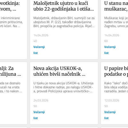
otkinja: 
Maloljetnik ujutro u kući 
U stanu na
ivom, 
ubio 22-godišnjaka i otišao, 
muškarac, 
sam mogla 
uhićen jer je policajcima 
ubijen, poč
inkriminirano 
Maloljetnik, državljanin BiH, sumnjiči se za 
Muškarac koji je
 da me 
njegovo ponašanje na ulici 
znim pritiscima, 
ubojstvo M. P. (22), također državljanina 
nađen mrtav u s
i kćeri. Na 
BiH, priopćila je zagrebačka policija. Riječ 
Zagrebu, umro je
te večeri bilo sumnjivo
je o...
Priopćila je to z
14.04.2026
14.04.2026
40
60
Večernji
Večernji
list
list
lji: Za 
Nova akcija USKOK-a, 
U papire bi
ilijuna 
uhićen bivši načelnik 
podatke o p
ile 
općine
zaposlenju,
ada se doznalo 
U tijeku je nova akcija USKOK-a. Uhićenja 
Kako "lako" doći
za oko 
sjeo uzeli b
cali na vrata 
i hitne dokazne radnje, po nalogu USKOK-
bila ideja vodilja
, i to nakon 
a, provodi Policijska uprava virovitičko-
razradila. Jedan o
isplaćenog
podravska. Navedene...
banci, a...
24.03.2026
12.03.2026
50
50
Večernji
Večernji
list
list