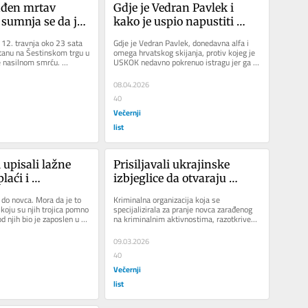
đen mrtav 
Gdje je Vedran Pavlek i 
sumnja se da je 
kako je uspio napustiti 
initelj priveden
hotel u Turskoj?
 12. travnja oko 23 sata 
Gdje je Vedran Pavlek, donedavna alfa i 
tanu na Šestinskom trgu u 
omega hrvatskog skijanja, protiv kojeg je 
 nasilnom smrću. 
USKOK nedavno pokrenuo istragu jer ga 
agrebačka...
se sumnjiči da je tijekom...
08.04.2026
40
Večernji
list
 upisali lažne 
Prisiljavali ukrajinske 
laći i 
izbjeglice da otvaraju 
 a kada bi kredit 
bankovne račune preko 
 do novca. Mora da je to 
Kriminalna organizacija koja se 
i 10 posto 
kojih su se prali milijuni 
 koju su njih trojica pomno 
specijalizirala za pranje novca zarađenog 
d njih bio je zaposlen u 
na kriminalnim aktivnostima, razotkrivena 
 iznosa
eura
je u međunarodnoj policijskoj...
09.03.2026
40
Večernji
list