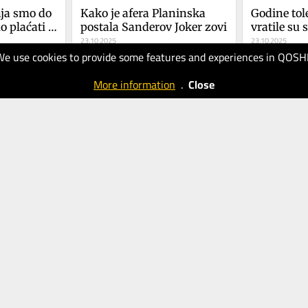
ja smo do 
Kako je afera Planinska 
Godine tole
o plaćati 
postala Sanderov Joker zovi
vratile su
23.10.2025
23.10.2025
We use cookies to provide some features and experiences in QOSH
40
40
Večernji
Večernji
More information
.
Close
list
list