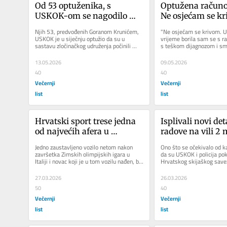
Od 53 optuženika, s 
Optužena računov
USKOK-om se nagodilo 
Ne osjećam se kr
njih 18. Među njima je i 
učinila sam što 
Njih 53, predvođenih Goranom Krunićem, 
"Ne osjećam se krivom. U 
ugostitelj Nikola Bušljeta i 
i predlažem sudu
USKOK je u siječnju optužio da su u 
vrijeme borila sam se s ra
sastavu zločinačkog udruženja počinili 
s teškom dijagnozom i smrt
poduzetnik Zdeslav Ivan 
oslobodi krivnje
porezne prevare i utaje...
kraju sam završila...
Gregurić
13.05.2026
09.05.2026
40
40
Večernji
Večernji
list
list
Hrvatski sport trese jedna 
Isplivali novi deta
od najvećih afera u 
radove na vili 2 m
povijesti: Evo kako se prvi 
eura, tri žene kup
Jedno zaustavljeno vozilo netom nakon 
Ono što se očekivalo od k
put otkrilo da nešto ne 
luksuzne torbice 
završetka Zimskih olimpijskih igara u 
da su USKOK i policija poku
Italiji i novac koji je u tom vozilu nađen, bio 
Hrvatskog skijaškog saveza
štima
500.000 eura
je, barem javni,...
što se pročulo da je...
27.03.2026
26.03.2026
50
40
Večernji
Večernji
list
list