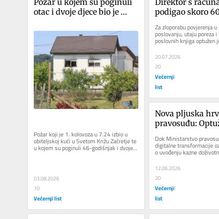
Požar u kojem su poginuli 
Direktor s računa
otac i dvoje djece bio je 
podigao skoro 60
podmetnut, policija 
eura, nije platio 
Za zloporabu povjerenja u
istražuje što se dogodilo 
eura PDV-a te skr
poslovanju, utaju poreza i
poslovnih knjiga optužen j
prije tragedije
knjige pred pore
protiv kojeg je ŽDO...
20.07.2026
20
Večernji
list
Nova pljuska hr
pravosuđu: Optu
šverc 600 kilogr
Požar koji je 1. kolovoza u 7.24 izbio u 
Dok Ministarstvo pravosuđ
obiteljskoj kući u Svetom Križu Začretje te 
kokaina sad mora
digitalne transformacije oz
u kojem su poginuli 46-godišnjak i dvoje 
o uvođenju kazne doživotno
5700 eura
maloljetnika,...
kako to planira, danas će..
12.06.2026
20
03.08.2026
Večernji
10
Večernji list
list