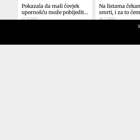
Pokazala da mali čovjek 
Na listama čekan
upornošću može pobijediti 
smrti, i za to ćem
sustav
27.12.2025
62% više
30.11.2025
40
40
Večernji
Večernji
list
list