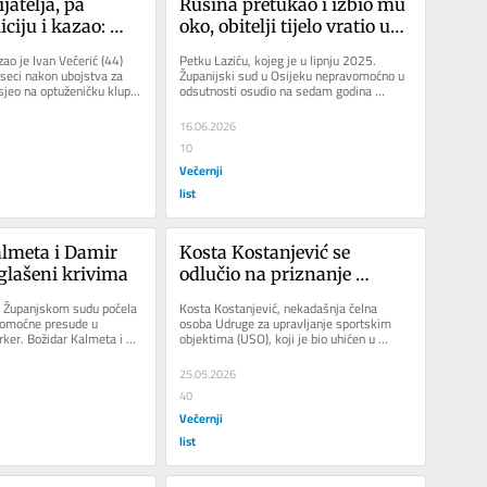
jatelja, pa 
Rusina pretukao i izbio mu 
ciju i kazao: 
oko, obitelji tijelo vratio uz 
ođete, prijatelj 
riječi: Evo vam ga, da nam 
ao je Ivan Večerić (44) 
Petku Laziću, kojeg je u lipnju 2025. 
 a htio bi i da 
se ustaško đubre ne 
seci nakon ubojstva za 
Županijski sud u Osijeku nepravomoćno u 
sjeo na optuženičku klupu 
odsutnosti osudio na sedam godina 
otpelja u tri p... 
usmrdi!
 u...
zatvora zbog ratnog zločina nad...
16.06.2026
10
Večernji
list
lmeta i Damir 
Kosta Kostanjević se 
glašeni krivima
odlučio na priznanje 
krivnje i nagodbu. Osuđen 
Županjskom sudu počela 
Kosta Kostanjević, nekadašnja čelna 
na 2 godine i 5 mjeseci 
vomoćne presude u 
osoba Udruge za upravljanje sportskim 
er. Božidar Kalmeta i 
objektima (USO), koji je bio uhićen u 
zatvora. Oduzima mu se 
glašeni su...
travnju 2025., a optužen prosincu...
450.000 eura
25.05.2026
40
Večernji
list