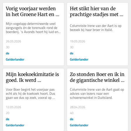
Vorig voorjaar werden 
Het stikt hier van de 
in het Groene Hart en de 
prachtige stadjes met 
Achterhoek 59 
schitterende 
Mijn vogelapp determineerde veel 
Columniste Irene van der Aart is op 
torenvalken gezenderd
vergezichten
zangvogels én de torenvalk rond de 
bezoek bij haar broer in Italië.
boerderij. ’s Avonds hoort hij luid en 
duidelijk de roep van de kerkuil.
26.05.2026
19.05.2026
30
30
de
de
Gelderlander
Gelderlander
Mijn koekoekimitatie is 
Zo stonden Boer en ik in 
goed. Ik werd 
de gigantische winkel 
geïdentificeerd als 
tussen de grote 
Voor Boer begint het voorjaar pas 
Columniste Irene van de Aart gaat op 
Common Cuckoo.
schoenen
echt als hij de koekoek hoort. Dus 
advies van lezers naar een 
gaan we dus op zoek, vooral op 
schoenenwinkel in Duitsland.
broeierige dagen in een waterrijke 
omgeving....
12.05.2026
28.04.2026
20
40
de
de
Gelderlander
Gelderlander