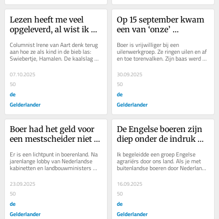
Lezen heeft me veel 
Op 15 september kwam 
opgeleverd, al wist ik 
een van ‘onze’ 
dat vroeger niet
torenvalken in het 
Columnist Irene van Aart denk terug 
Boer is vrijwilliger bij een 
nieuws: hij vloog naar 
aan hoe ze als kind in de bieb las: 
uilenwerkgroep. Ze ringen uilen en af 
Swiebertje, Hamalen. De kaalslag 
en toe torenvalken. Zijn baas werd 
de Costa Brava in 
onder bibliotheken is voorbij, 
benaderd voor een Europees...
Spanje
constateert...
07.10.2025
30.09.2025
50
50
de
de
Gelderlander
Gelderlander
Boer had het geld voor 
De Engelse boeren zijn 
een mestscheider niet 
diep onder de indruk 
onder zijn matras 
van ons 
Er is een lichtpunt in boerenland. Na 
Ik begeleidde een groep Engelse 
liggen
watermanagement, 
jarenlange lobby van Nederlandse 
agrariërs door ons land. Als je met 
kabinetten en landbouwministers 
buitenlandse boeren door Nederland 
meer dan wij zelf denk 
stemde de EU in met het toestaan 
reist, weet je dat er vragen komen 
ik
van Renure:...
over...
23.09.2025
16.09.2025
50
50
de
de
Gelderlander
Gelderlander