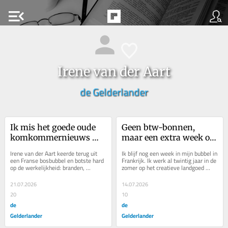
menu_open
Irene van der Aart
de Gelderlander
Ik mis het goede oude 
Geen btw-bonnen, 
komkommernieuws 
maar een extra week op 
over ‘Nessie’
een creatief landgoed in 
Irene van der Aart keerde terug uit 
Ik blijf nog een week in mijn bubbel in 
Frankrijk
een Franse bosbubbel en botste hard 
Frankrijk. Ik werk al twintig jaar in de 
op de werkelijkheid: branden, 
zomer op het creatieve landgoed 
verschroeide bermen en woedende...
Charme als theaterdocent. Dit is 
mijn...
21.07.2026
14.07.2026
20
10
de
de
Gelderlander
Gelderlander