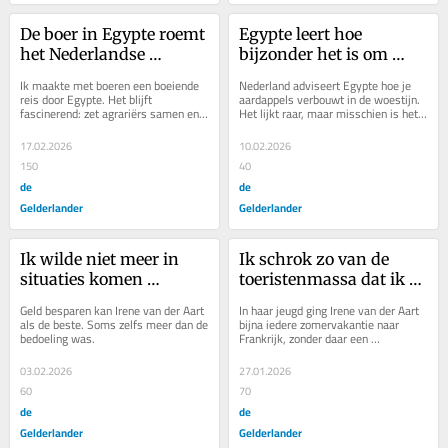
De boer in Egypte roemt 
Egypte leert hoe 
het Nederlandse 
bijzonder het is om 
aardappelenzaad
onbeperkt drinkwater 
Ik maakte met boeren een boeiende 
Nederland adviseert Egypte hoe je 
uit de kraan te tappen
reis door Egypte. Het blijft 
aardappels verbouwt in de woestijn. 
fascinerend: zet agrariërs samen en 
Het lijkt raar, maar misschien is het 
het is een hechte groep. Zoals een 
ook voor ons heel nuttig, bedenkt 
akkerbouwer...
Irene...
17.02.2026
10.02.2026
150
40
de
de
Gelderlander
Gelderlander
Ik wilde niet meer in 
Ik schrok zo van de 
situaties komen 
toeristenmassa dat ik 
waarvan vrienden 
niet meer naar Parijs 
Geld besparen kan Irene van der Aart 
In haar jeugd ging Irene van der Aart 
zeggen: ‘Typisch iets 
wilde
als de beste. Soms zelfs meer dan de 
bijna iedere zomervakantie naar 
bedoeling was.
Frankrijk, zonder daar een 
voor Irene’. Dat is 
Nederlander tegen te komen. Toen 
mislukt
kon je onderweg ook...
03.02.2026
27.01.2026
60
70
de
de
Gelderlander
Gelderlander