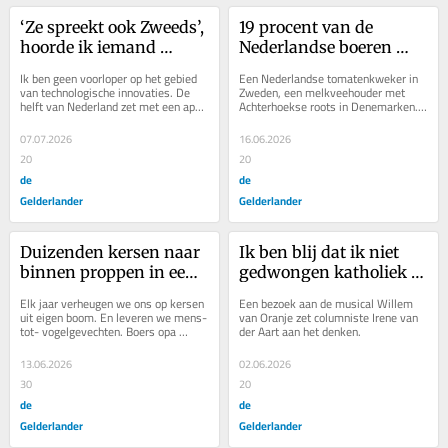
‘Ze spreekt ook Zweeds’, 
19 procent van de 
hoorde ik iemand 
Nederlandse boeren 
zeggen. Ik laat mensen 
denkt aan emigratie, ik 
Ik ben geen voorloper op het gebied 
Een Nederlandse tomatenkweker in 
graag in de waan
hoop dat er genoeg 
van technologische innovaties. De 
Zweden, een melkveehouder met 
helft van Nederland zet met een app 
Achterhoekse roots in Denemarken. 
overblijven
vanuit de auto de verwarming hoger, 
Irene van der Aart merkt tijdens een 
schakelt...
agrarische reis...
07.07.2026
16.06.2026
20
20
de
de
Gelderlander
Gelderlander
Duizenden kersen naar 
Ik ben blij dat ik niet 
binnen proppen in een 
gedwongen katholiek 
uur tijd gaat je niet in de 
hoef te zijn
Elk jaar verheugen we ons op kersen 
Een bezoek aan de musical Willem 
kouwe veren zitten
uit eigen boom. En leveren we mens- 
van Oranje zet columniste Irene van 
tot- vogelgevechten. Boers opa 
der Aart aan het denken.
probeerde met blikken aan touwen 
vogels te...
13.06.2026
02.06.2026
30
20
de
de
Gelderlander
Gelderlander