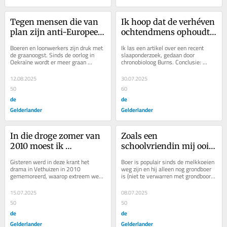
Tegen mensen die van 
Ik hoop dat de verhéven 
plan zijn anti-Europees 
ochtendmens ophoudt 
te stemmen zeg ik: leve 
met oordelen over 
Boeren en loonwerkers zijn druk met 
Ik las een artikel over een recent 
de interne Europese 
avondmensen
de graanoogst. Sinds de oorlog in 
slaaponderzoek, gedaan door 
Oekraïne wordt er meer graan 
chronobioloog Burns. Conclusie: 
markt
verbouwd in ons land: de loonwerker 
avondmensen, die in een 
in de buurt...
ochtendritme zitten door werk...
12.08.2025
30.07.2025
50
60
de
de
Gelderlander
Gelderlander
In die droge zomer van 
Zoals een 
2010 moest ik 
schoolvriendin mij ooit 
voortdurend op mijn 
samenvatte: ‘Jij draagt 
Gisteren werd in deze krant het 
Boer is populair sinds de melkkoeien 
woorden letten
een innerlijke bejaarde 
drama in Vethuizen in 2010 
weg zijn en hij alleen nog grondboer 
gememoreerd, waarop extreem weer 
is (niet te verwarren met grondboor). 
met je mee’
een ravage aanrichtte en er zelfs 
Vrienden stallen hun caravan in de...
doden vielen: een...
15.07.2025
08.07.2025
50
50
de
de
Gelderlander
Gelderlander