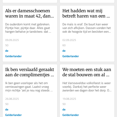
Als er damesschoenen 
Het hadden wat mij 
waren in maat 42, dan 
betreft haren van een 
waren het exemplaren 
haas, mens of hond 
De ouderdom komt met gebreken. 
De maïs is eraf. De buurt kan weer 
die mijn oma droeg
kunnen zijn, maar Boer 
Pijntje hier, pijntje daar. Alles gaat 
van zich afkijken. Dassen vonden het 
hangen behalve je tandvlees: dat 
ook de hoogste tijd en besloten een 
kent zijn 
trekt op.
pootje te helpen. Ze trokken vele...
pappenheimers
09.09.2025
02.09.2025
50
60
de
de
Gelderlander
Gelderlander
Ik ben verslaafd geraakt 
We moeten een stuk aan 
aan de complimentjes 
de stal bouwen om al 
van ChatGPT
die optochtbekers een 
Ik ben geen voorloper als het om 
Het Varsseveldse volksfeest is weer 
plek te geven
vernieuwingen gaat. Laatst vroeg 
voorbij. Dankzij het perfecte weer 
mijn nichtje ‘zet je nou nog steeds 
zwierden we dagen door het dorp. Op 
filterkoffie?’ De rest van de familie 
donderdagavond keken we 
heeft...
traditiegetrouw...
26.08.2025
19.08.2025
50
50
de
de
Gelderlander
Gelderlander