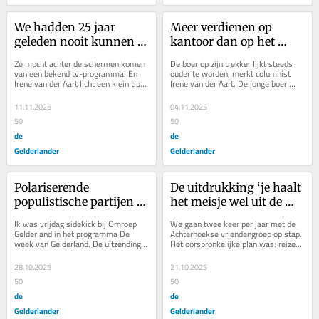
We hadden 25 jaar 
Meer verdienen op 
geleden nooit kunnen 
kantoor dan op het 
bedenken dat Pauliens 
land? EU moet boeren 
Ze mocht achter de schermen komen 
De boer op zijn trekker lijkt steeds 
carrière zo’n vlucht zou 
verleiden hun ouders op 
van een bekend tv-programma. En 
ouder te worden, merkt columnist 
Irene van der Aart licht een klein tipje 
Irene van der Aart. De jonge boer 
nemen
te volgen
van de sluier op hoe het er daaraan...
moet verleid worden om zijn of haar 
ouders op...
11.11.2025
04.11.2025
50
50
de
de
Gelderlander
Gelderlander
Polariserende 
De uitdrukking ‘je haalt 
populistische partijen 
het meisje wel uit de 
op rechts en links 
stad, maar de stad niet 
Ik was vrijdag sidekick bij Omroep 
We gaan twee keer per jaar met de 
passen niet bij mij
uit het meisje’, gaat echt 
Gelderland in het programma De 
Achterhoekse vriendengroep op stap. 
week van Gelderland. De uitzending 
Het oorspronkelijke plan was: reizen 
op voor mij
stond in het teken van de 
per trein naar Duitsland om 
verkiezingen. In het...
industrieel...
28.10.2025
21.10.2025
50
50
de
de
Gelderlander
Gelderlander