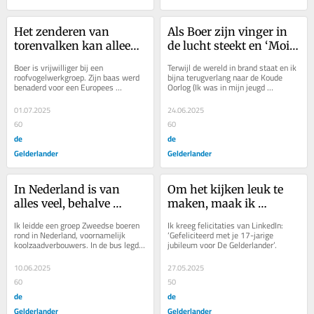
Het zenderen van 
Als Boer zijn vinger in 
torenvalken kan alleen 
de lucht steekt en ‘Moi’ 
als ze tussen de 25 en 
zegt, groeten Lübeckers 
Boer is vrijwilliger bij een 
Terwijl de wereld in brand staat en ik 
28 dagen oud zijn
terug met ‘Moin’
roofvogelwerkgroep. Zijn baas werd 
bijna terugverlang naar de Koude 
benaderd voor een Europees 
Oorlog (Ik was in mijn jeugd 
torenvalkonderzoeksproject. 
doodsbang voor de Russen; 
Nederland zendert zestig...
inmiddels weet ik niet...
01.07.2025
24.06.2025
60
60
de
de
Gelderlander
Gelderlander
In Nederland is van 
Om het kijken leuk te 
alles veel, behalve 
maken, maak ik 
ruimte
aantekeningen tijdens 
Ik leidde een groep Zweedse boeren 
Ik kreeg felicitaties van LinkedIn: 
Boer zoekt Vrouw: ‘Kies 
rond in Nederland, voornamelijk 
‘Gefeliciteerd met je 17-jarige 
koolzaadverbouwers. In de bus legde 
jubileum voor De Gelderlander’.
geen droomvrouw’
ik ons land uit. 18 miljoen mensen, 
400 miljoen...
10.06.2025
27.05.2025
60
50
de
de
Gelderlander
Gelderlander