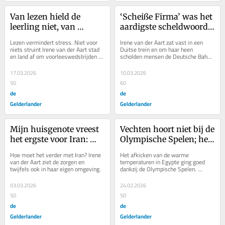
Van lezen hield de 
‘Scheiße Firma’ was het 
leerling niet, van 
aardigste scheldwoord 
voorlezen ook niet, 
dat ik hoorde
Lezen vermindert stress. Niet voor 
Irene van der Aart zat vast in een 
maar wel van winnen
niets struint Irene van der Aart stad 
Duitse trein en om haar heen 
en land af om voorleeswedstrijden te 
scholden mensen de Deutsche Bahn 
presenteren. Met soms bijzondere...
de huid vol. Door haar hoofd schoten 
heel andere...
17.03.2026
10.03.2026
50
60
de
de
Gelderlander
Gelderlander
Mijn huisgenote vreest 
Vechten hoort niet bij de 
het ergste voor Iran: 
Olympische Spelen; het 
‘Mentaliteit kun je niet 
bleef bij vechtpartijtjes
Hoe moet het verder met Iran? Irene 
Het afkicken van de warme 
bombarderen’
van der Aart ziet de zorgen en 
temperaturen in Egypte ging goed 
twijfels ook in haar eigen omgeving.
dankzij de Olympische Spelen. 
Perfecte afleiding van miezerige 
dagen.
03.03.2026
24.02.2026
50
50
de
de
Gelderlander
Gelderlander