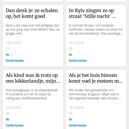
Dan denk je: ze schalen 
In Kyiv zingen ze op 
op, het komt goed
straat ‘Stille nacht’ 
terwijl het luchtalarm 
Kent u die mop over het echtpaar dat 
Ik schreef dit jaar, vol mondiale 
afgaat en er bommen 
op reis ging naar Zuid-Afrika? Nou, ze 
conflicten, nieuwe liedjes en sloot me 
gingen niet.
aan bij een kerstkoor. Hoe onveiliger 
vallen
het leven is, hoe meer troost ik 
zoek...
13.01.2026
30.12.2025
70
50
de
de
Gelderlander
Gelderlander
Als kind was ik trots op 
Als je het huis binnen 
ons kikkerlandje, mijn 
komt voel je meteen met 
vader hielp me uit de 
hoeveel liefde en tijd al 
Ons koningspaar is op staatsbezoek 
We vinden het gemakkelijk om 
droom
die vrijwilligers zich 
in Suriname om stil te staan bij 
commentaar te geven. Maar wat is 
vijftig jaar onafhankelijkheid.
het eigenlijk bijzonder dat mensen 
inzetten
zich vrijwillig inzetten voor een ander, 
denkt Irene...
02.12.2025
18.11.2025
50
40
de
de
Gelderlander
Gelderlander