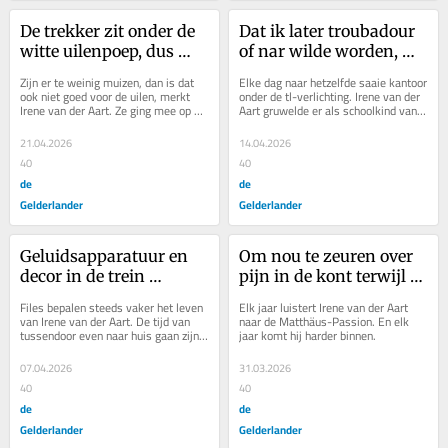
De trekker zit onder de 
Dat ik later troubadour 
witte uilenpoep, dus 
of nar wilde worden, 
hadden we goede hoop 
werd niet serieus 
Zijn er te weinig muizen, dan is dat 
Elke dag naar hetzelfde saaie kantoor 
dat er gebroed wordt in 
genomen
ook niet goed voor de uilen, merkt 
onder de tl-verlichting. Irene van der 
Irene van der Aart. Ze ging mee op 
Aart gruwelde er als schoolkind van. 
onze kast
inspectie in de uilenkast. Maar er 
Maar haar alternatieve voorstel...
zijn...
21.04.2026
14.04.2026
40
40
de
de
Gelderlander
Gelderlander
Geluidsapparatuur en 
Om nou te zeuren over 
decor in de trein 
pijn in de kont terwijl je 
meenemen is te 
naar het lijdensverhaal 
Files bepalen steeds vaker het leven 
Elk jaar luistert Irene van der Aart 
ambitieus
van Christus luistert is 
van Irene van der Aart. De tijd van 
naar de Matthäus-Passion. En elk 
tussendoor even naar huis gaan zijn 
jaar komt hij harder binnen.
kleinzerig
voorbij. Ook spreekt ze nooit meer af 
in...
07.04.2026
31.03.2026
40
40
de
de
Gelderlander
Gelderlander