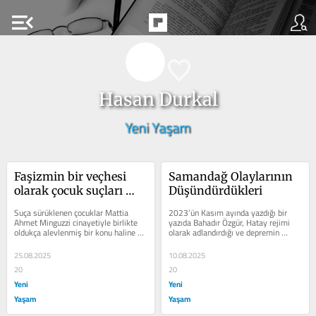
menu_open
Hasan Durkal
Yeni Yaşam
Faşizmin bir veçhesi 
Samandağ Olaylarının 
olarak çocuk suçları 
Düşündürdükleri
tartışmaları
Suça sürüklenen çocuklar Mattia 
2023’ün Kasım ayında yazdığı bir 
Ahmet Minguzzi cinayetiyle birlikte 
yazıda Bahadır Özgür, Hatay rejimi 
oldukça alevlenmiş bir konu haline 
olarak adlandırdığı ve depremin 
geldi. Şiddet sonucu vahşice...
ardından Hatay’da fiilen...
25.08.2025
10.08.2025
20
20
Yeni
Yeni
Yaşam
Yaşam