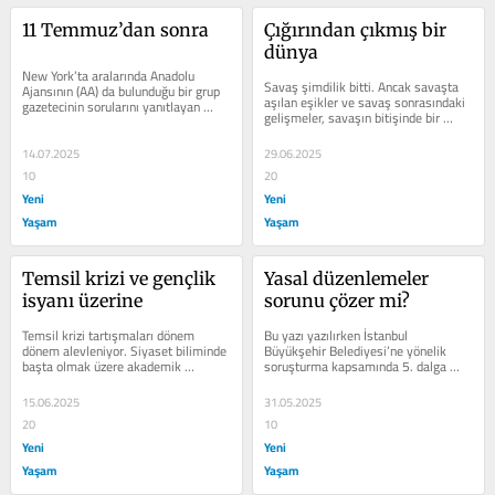
11 Temmuz’dan sonra
Çığırından çıkmış bir 
dünya
New York’ta aralarında Anadolu 
Savaş şimdilik bitti. Ancak savaşta 
Ajansının (AA) da bulunduğu bir grup 
aşılan eşikler ve savaş sonrasındaki 
gazetecinin sorularını yanıtlayan 
gelişmeler, savaşın bitişinde bir 
ABD’nin Ankara Büyükelçisi ve...
rahatlamadan ziyade daha...
14.07.2025
29.06.2025
10
20
Yeni
Yeni
Yaşam
Yaşam
Temsil krizi ve gençlik 
Yasal düzenlemeler 
isyanı üzerine
sorunu çözer mi?
Temsil krizi tartışmaları dönem 
Bu yazı yazılırken İstanbul 
dönem alevleniyor. Siyaset biliminde 
Büyükşehir Belediyesi’ne yönelik 
başta olmak üzere akademik 
soruşturma kapsamında 5. dalga 
literatürde üzerine epey kafa yorulan 
operasyona henüz yeni uyanmıştık. 
bir...
Böylece...
15.06.2025
31.05.2025
20
10
Yeni
Yeni
Yaşam
Yaşam